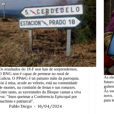
Os resultados do 18-F non han de sorprendernos.
O BNG non é capaz de permear no rural de
As ele
Galicia. O PPdeG é un paisano máis da parroquia.
futuro
Vai á misa, acode ao velorio, está na comunidade
gober
de montes, na comisión de festas e nas romaxes.
Ás ve
Entre tanto, as xuventudes do Bloque cantan a viva
novo. 
voz: "Imos queimar a Conferencia Episcopal por
para t
machista e patriarcal".
Pablo Diego
16/04/2024