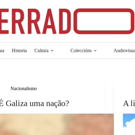
ua
Historia
Cultura
Coleccións
Audiovisua
Nacionalismo
É Galiza uma nação?
A l