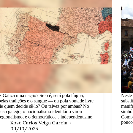
É Galiza uma nação? Se o é, será pola língua,
Neste 
pelas tradições e o sangue — ou pola vontade livre
substi
de quem decide sê-lo? Ou talvez por ambas? No
manife
caso galego, o nacionalismo identitário virou
simbó
regionalismo, e o democrático… independentismo.
Compos
Xosé Carlos Veiga García
pouco
09/10/2025