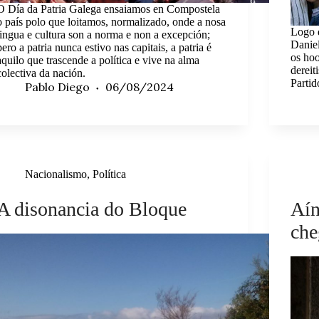
O Día da Patria Galega ensaiamos en Compostela
o país polo que loitamos, normalizado, onde a nosa
Logo d
lingua e cultura son a norma e non a excepción;
Danie
pero a patria nunca estivo nas capitais, a patria é
os hoo
aquilo que trascende a política e vive na alma
dereit
colectiva da nación.
Partid
Pablo Diego
06/08/2024
Nacionalismo
,
Política
A disonancia do Bloque
Aín
che