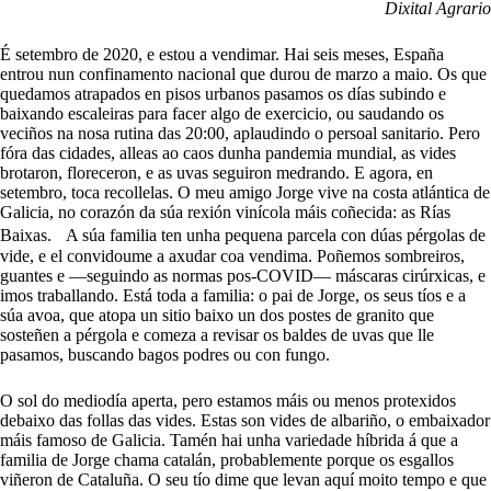
Dixital Agrario
É setembro de 2020, e estou a vendimar. Hai seis meses, España
entrou nun confinamento nacional que durou de marzo a maio. Os que
quedamos atrapados en pisos urbanos pasamos os días subindo e
baixando escaleiras para facer algo de exercicio, ou saudando os
veciños na nosa rutina das 20:00, aplaudindo o persoal sanitario. Pero
fóra das cidades, alleas ao caos dunha pandemia mundial, as vides
brotaron, floreceron, e as uvas seguiron medrando. E agora, en
setembro, toca recollelas. O meu amigo Jorge vive na costa atlántica de
Galicia, no corazón da súa rexión vinícola máis coñecida: as Rías
Baixas. A súa familia ten unha pequena parcela con dúas pérgolas de
vide, e el convidoume a axudar coa vendima. Poñemos sombreiros,
guantes e —seguindo as normas pos-COVID— máscaras cirúrxicas, e
imos traballando. Está toda a familia: o pai de Jorge, os seus tíos e a
súa avoa, que atopa un sitio baixo un dos postes de granito que
sosteñen a pérgola e comeza a revisar os baldes de uvas que lle
pasamos, buscando bagos podres ou con fungo.
O sol do mediodía aperta, pero estamos máis ou menos protexidos
debaixo das follas das vides. Estas son vides de albariño, o embaixador
máis famoso de Galicia. Tamén hai unha variedade híbrida á que a
familia de Jorge chama catalán, probablemente porque os esgallos
viñeron de Cataluña. O seu tío dime que levan aquí moito tempo e que