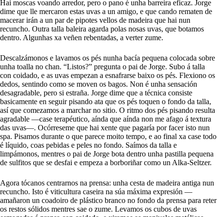
Hai moscas voando arredor, pero o pano é unha barreira eficaz. Jorge
dime que lle mercaron estas uvas a un amigo, e que cando rematen de
macerar irán a un par de pipotes vellos de madeira que hai nun
recuncho. Outra talla baleira agarda polas nosas uvas, que botamos
dentro. Algunhas xa veñen rebentadas, a verter zume.
Descalzámonos e lavamos os pés nunha bacía pequena colocada sobre
unha toalla no chan. “Listos?” pregunta o pai de Jorge. Subo á talla
con coidado, e as uvas empezan a esnafrarse baixo os pés. Flexiono os
dedos, sentindo como se moven os bagos. Non é unha sensación
desagradable, pero si estraña. Jorge dime que a técnica consiste
basicamente en seguir pisando ata que os pés toquen o fondo da talla,
así que comezamos a marchar no sitio. O ritmo dos pés pisando resulta
agradable —case terapéutico, aínda que aínda non me afago á textura
das uvas—. Ocórreseme que hai xente que pagaría por facer isto nun
spa. Pisamos durante o que parece moito tempo, e ao final xa case todo
é líquido, coas pebidas e peles no fondo. Saímos da talla e
limpámonos, mentres o pai de Jorge bota dentro unha pastilla pequena
de sulfitos que se desfai e empeza a borboriñar como un Alka-Seltzer.
Agora tócanos centrarnos na prensa: unha cesta de madeira antiga nun
recuncho. Isto é viticultura caseira na súa máxima expresión —
amañaron un coadoiro de plástico branco no fondo da prensa para reter
os restos sólidos mentres sae o zume. Levamos os cubos de uvas