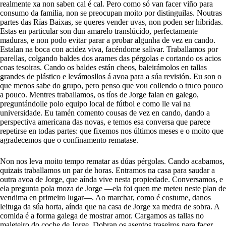
realmente xa non saben cal é cal. Pero como só van facer viño para
consumo da familia, non se preocupan moito por distinguilas. Noutras
partes das Rías Baixas, se queres vender uvas, non poden ser híbridas.
Estas en particular son dun amarelo translúcido, perfectamente
maduras, e non podo evitar parar a probar algunha de vez en cando.
Estalan na boca con acidez viva, facéndome salivar. Traballamos por
parellas, colgando baldes dos arames das pérgolas e cortando os acios
coas tesoiras. Cando os baldes están cheos, baleirámolos en tallas
grandes de plástico e levámosllos á avoa para a súa revisión. Eu son o
que menos sabe do grupo, pero penso que vou collendo o truco pouco
a pouco. Mentres traballamos, os tíos de Jorge falan en galego,
preguntándolle polo equipo local de fútbol e como lle vai na
universidade. Eu tamén comento cousas de vez en cando, dando a
perspectiva americana das novas, e temos esa conversa que parece
repetirse en todas partes: que fixemos nos últimos meses e o moito que
agradecemos que o confinamento rematase.
Non nos leva moito tempo rematar as dúas pérgolas. Cando acabamos,
quizais traballamos un par de horas. Entramos na casa para saudar a
outra avoa de Jorge, que aínda vive nesta propiedade. Conversamos, e
ela pregunta pola moza de Jorge —ela foi quen me meteu neste plan de
vendima en primeiro lugar—. Ao marchar, como é costume, danos
leituga da súa horta, aínda que na casa de Jorge xa medra de sobra. A
comida é a forma galega de mostrar amor. Cargamos as tallas no
maleteiro do coche de Jorge. Dobran os asentos traseiros para facer