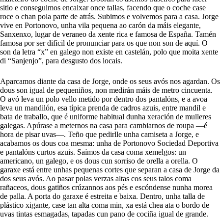
sitio e conseguimos encaixar once tallas, facendo que o coche case
roce o chan pola parte de atrás. Subimos e volvemos para a casa. Jorge
vive en Portonovo, unha vila pequena ao carón da máis elegante,
Sanxenxo, lugar de veraneo da xente rica e famosa de España. Tamén
famosa por ser difícil de pronunciar para os que non son de aquí. O
son da letra “x” en galego non existe en castelán, polo que moita xente
di “Sanjenjo”, para desgusto dos locais.
Aparcamos diante da casa de Jorge, onde os seus avós nos agardan. Os
dous son igual de pequeniños, non medirán máis de metro cincuenta.
O avó leva un polo vello metido por dentro dos pantalóns, e a avoa
leva un mandilón, esa típica prenda de cadros azuis, entre mandil e
bata de traballo, que é uniforme habitual dunha xeración de mulleres
galegas. Apúrase a meternos na casa para cambiarnos de roupa —é
hora de pisar uvas—. Teño que pedirlle unha camiseta a Jorge, e
acabamos os dous coa mesma: unha de Portonovo Sociedad Deportiva
e pantalóns curtos azuis. Saímos da casa coma xemelgos: un
americano, un galego, e os dous cun sorriso de orella a orella. O
garaxe está entre unhas pequenas cortes que separan a casa de Jorge da
dos seus avós. Ao pasar polas verzas altas cos seus talos coma
rañaceos, dous gatiños crúzannos aos pés e escóndense nunha morea
de palla. A porta do garaxe é estreita e baixa. Dentro, unha talla de
plástico xigante, case tan alta coma min, xa está chea ata o bordo de
uvas tintas esmagadas, tapadas cun pano de cociña igual de grande.