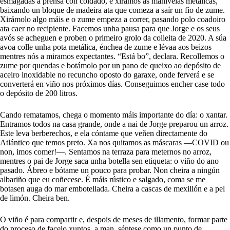
esmagadas á prensa con coidado, e xiramos as manivelas metálicas,
baixando un bloque de madeira ata que comeza a saír un fío de zume.
Xirámolo algo máis e o zume empeza a correr, pasando polo coadoiro
ata caer no recipiente. Facemos unha pausa para que Jorge e os seus
avós se acheguen e proben o primeiro grolo da colleita de 2020. A súa
avoa colle unha pota metálica, énchea de zume e lévaa aos beizos
mentres nós a miramos expectantes. “Está bo”, declara. Recollemos o
zume por quendas e botámolo por un pano de queixo ao depósito de
aceiro inoxidable no recuncho oposto do garaxe, onde ferverá e se
converterá en viño nos próximos días. Conseguimos encher case todo
o depósito de 200 litros.
Cando rematamos, chega o momento máis importante do día: o xantar.
Entramos todos na casa grande, onde a nai de Jorge preparou un arroz.
Este leva berberechos, e ela cóntame que veñen directamente do
Atlántico que temos preto. Xa nos quitamos as máscaras —COVID ou
non, imos comer!—. Sentamos na terraza para meternos no arroz,
mentres o pai de Jorge saca unha botella sen etiqueta: o viño do ano
pasado. Ábreo e bótame un pouco para probar. Non cheira a ningún
albariño que eu coñecese. É máis rústico e salgado, coma se me
botasen auga do mar embotellada. Cheira a cascas de mexillón e a pel
de limón. Cheira ben.
O viño é para compartir e, despois de meses de illamento, formar parte
do proceso de facelo xuntos, a man, séntese como un punto de