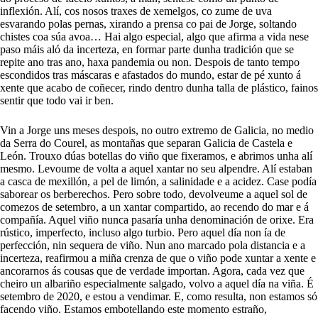
inflexión. Alí, cos nosos traxes de xemelgos, co zume de uva
esvarando polas pernas, xirando a prensa co pai de Jorge, soltando
chistes coa súa avoa… Hai algo especial, algo que afirma a vida nese
paso máis aló da incerteza, en formar parte dunha tradición que se
repite ano tras ano, haxa pandemia ou non. Despois de tanto tempo
escondidos tras máscaras e afastados do mundo, estar de pé xunto á
xente que acabo de coñecer, rindo dentro dunha talla de plástico, fainos
sentir que todo vai ir ben.
Vin a Jorge uns meses despois, no outro extremo de Galicia, no medio
da Serra do Courel, as montañas que separan Galicia de Castela e
León. Trouxo dúas botellas do viño que fixeramos, e abrimos unha alí
mesmo. Levoume de volta a aquel xantar no seu alpendre. Alí estaban
a casca de mexillón, a pel de limón, a salinidade e a acidez. Case podía
saborear os berberechos. Pero sobre todo, devolveume a aquel sol de
comezos de setembro, a un xantar compartido, ao recendo do mar e á
compañía. Aquel viño nunca pasaría unha denominación de orixe. Era
rústico, imperfecto, incluso algo turbio. Pero aquel día non ía de
perfección, nin sequera de viño. Nun ano marcado pola distancia e a
incerteza, reafirmou a miña crenza de que o viño pode xuntar a xente e
ancorarnos ás cousas que de verdade importan. Agora, cada vez que
cheiro un albariño especialmente salgado, volvo a aquel día na viña. É
setembro de 2020, e estou a vendimar. E, como resulta, non estamos só
facendo viño. Estamos embotellando este momento estraño,