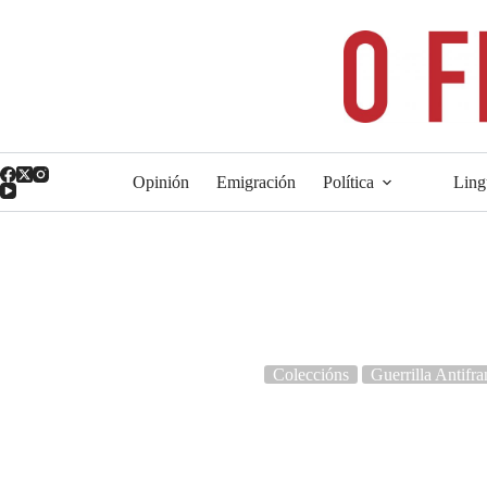
Saltar
ao
contido
Opinión
Emigración
Política
Ling
Coleccións
Guerrilla Antifr
Manuela López Suárez, guerrilheir