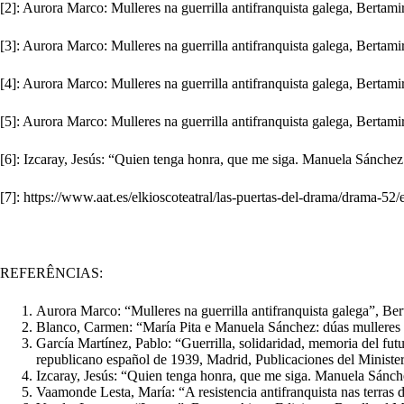
[2]: Aurora Marco: Mulleres na guerrilla antifranquista galega, Bertami
[3]: Aurora Marco: Mulleres na guerrilla antifranquista galega, Bertami
[4]: Aurora Marco: Mulleres na guerrilla antifranquista galega, Bertami
[5]: Aurora Marco: Mulleres na guerrilla antifranquista galega, Bertami
[6]: Izcaray, Jesús: “Quien tenga honra, que me siga. Manuela Sánchez
[7]: https://www.aat.es/elkioscoteatral/las-puertas-del-drama/drama-52/
REFERÊNCIAS:
Aurora Marco: “Mulleres na guerrilla antifranquista galega”, Be
Blanco, Carmen: “María Pita e Manuela Sánchez: dúas mulleres fo
García Martínez, Pablo: “Guerrilla, solidaridad, memoria del futu
republicano español de 1939, Madrid, Publicaciones del Minister
Izcaray, Jesús: “Quien tenga honra, que me siga. Manuela Sánch
Vaamonde Lesta, María: “A resistencia antifranquista nas terra