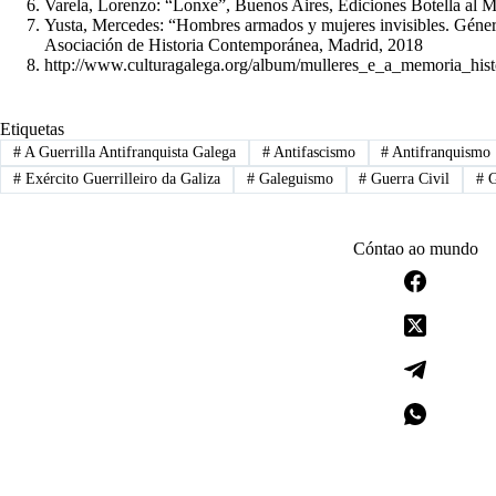
Varela, Lorenzo: “Lonxe”, Buenos Aires, Ediciones Botella al M
Yusta, Mercedes: “Hombres armados y mujeres invisibles. Género 
Asociación de Historia Contemporánea, Madrid, 2018
http://www.culturagalega.org/album/mulleres_e_a_memoria_hist
Etiquetas
#
A Guerrilla Antifranquista Galega
#
Antifascismo
#
Antifranquismo
#
Exército Guerrilleiro da Galiza
#
Galeguismo
#
Guerra Civil
#
G
Cóntao ao mundo