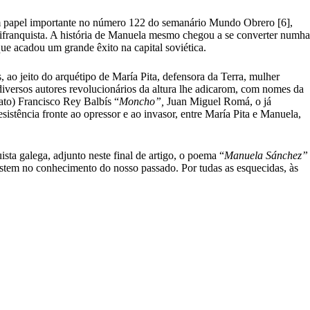
 um papel importante no número 122 do semanário Mundo Obrero [6],
antifranquista. A história de Manuela mesmo chegou a se converter numha
que acadou um grande êxito na capital soviética.
ao jeito do arquétipo de María Pita, defensora da Terra, mulher
diversos autores revolucionários da altura lhe adicarom, com nomes da
ato) Francisco Rey Balbís “
Moncho”,
Juan Miguel Romá, o já
istência fronte ao opressor e ao invasor, entre María Pita e Manuela,
a galega, adjunto neste final de artigo, o poema “
Manuela Sánchez”
stem no conhecimento do nosso passado. Por tudas as esquecidas, às