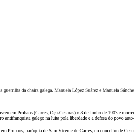
ches
uerrilha da chaira galega. Manuela López Suárez e Manuela Sánchez, a 
sceu em Probaos (Carres, Oça-Cesuras) o 8 de Junho de 1903 e morreu
o antifranquista galego na luita pola liberdade e a defesa do povo auto
em Probaos, paróquia de Sam Vicente de Carres, no concelho de Cesuras