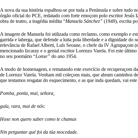
A nova da sua história espalhou-se por tuda a Península e sobre tudo
órgão oficial do PCE, redatado com forte emoçom polo escritor Jesús Iz
obra de teatro, a tragédia inédita “
Manuela Sánchez”
(1949), escrita 
A imagem de Manuela foi utilizada como reclamo, como exemplo e estand
garrida e labrega, que defende a luita pola liberdade e a dignidade d
relevância de Rafael Alberti, Luís Seoane, o chefe da IV Agrupaçom (e
mencionado Izcaray e o genial escritor Lorenzo Varela. Foi este último
no seu poemário “
Lonxe”
do ano 1954.
A modo de homenagem, e rematando este exercício de recuperaçom da me
de Lorenzo Varela. Venham mil coleçons mais, que abram caminhos de l
que tentamos resgatar do esquecimento, e as que inda quedam, vai este
Pomba, ponla, mai, señora,
guía, vara, mai de nós:
Hoxe non quero saber como te chamas
Nin perguntar qué foi da túa mocedade.