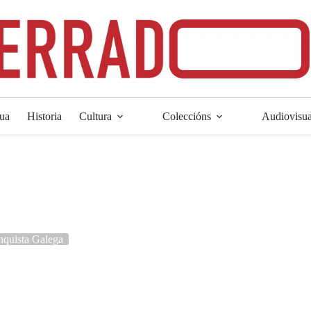
ua
Historia
Cultura
Coleccións
Audiovisua
anquista Galega
a da Galiza