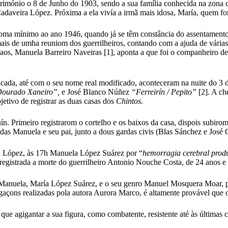
imónio o 8 de Junho do 1903, sendo a sua família conhecida na zona 
adaveira López. Próxima a ela vivía a irmã mais idosa, María, quem fo
e coma mínimo ao ano 1946, quando já se têm constância do assentamen
 de umha reuniom dos guerrilheiros, contando com a ajuda de várias f
s, Manuela Barreiro Naveiras [1], aponta a que foi o companheiro de 
ificada, até com o seu nome real modificado, aconteceram na nuite do 
 Dourado Xaneiro”,
e José Blanco Núñez
“Ferreirín / Pepito”
[2]. A c
etivo de registrar as duas casas dos
Chintos.
n. Primeiro registrarom o cortelho e os baixos da casa, dispois subiro
adas Manuela e seu pai, junto a dous gardas civis (Blas Sánchez e José 
ín López, às 17h Manuela López Suárez por “
hemorragia cerebral produc
registrada a morte do guerrilheiro Antonio Nouche Costa, de 24 anos 
 Manuela, María López Suárez, e o seu genro Manuel Mosquera Moar, pre
stigaçons realizadas pola autora Aurora Marco, é altamente provável que
s que agigantar a sua figura, como combatente, resistente até às última