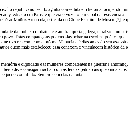
 no exílio republicano, sendo aginha convertida em heroína, ocupando
caray, editado em París, e que era o vozeiro principal da resistência 
por César Muñoz Arconada, estreada no Clube Español de Moscú [7]
,
e 
arte da mulher combatente e antifranquista galega, enraizada no país, 
o seu povo. Estas comparaçons podemo-las achar na escolma poética que 
 que tivo relaçom com a própria Manuela até dias antes do seu assassin
 autor quem mais estabeleceu essa conexom e vinculaçom histórica da res
mória e dignidade das mulheres combatentes na guerrilha antifranquist
iberdade, e consigam rachar com as fendas patriarcais que ainda subsi
 pequeno contributo. Sempre com elas na luita!