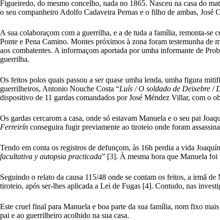
Figueiredo, do mesmo concelho, nada no 1865. Nasceu na casa do matr
o seu companheiro Adolfo Cadaveira Pernas e o filho de ambas, José C
A sua colaboraçom com a guerrilha, e a de tuda a família, remonta-s
Ponte e Pena Camino. Montes próximos à zona foram testemunha de mais
aos combatentes. A informaçom aportada por umha informante de Probao
guerrilha.
Os feitos polos quais passou a ser quase umha lenda, umha figura mit
guerrilheiros, Antonio Nouche Costa “
Luís / O soldado de Deixebre /
dispositivo de 11 gardas comandados por José Méndez Villar, com o obj
Os gardas cercarom a casa, onde só estavam Manuela e o seu pai Joaquí
Ferreirín
conseguira fugir previamente ao tiroteio onde foram assassin
Tendo em conta os registros de defunçom, às 16h perdia a vida Joaqu
facultativa y autopsia practicada
” [3]. À mesma hora que Manuela foi 
Seguindo o relato da causa 115/48 onde se contam os feitos, a irmã de
tiroteio, após ser-lhes aplicada a Lei de Fugas [4]. Contudo, nas inve
Este cruel final para Manuela e boa parte da sua família, nom fixo mai
pai e ao guerrilheiro acolhido na sua casa.