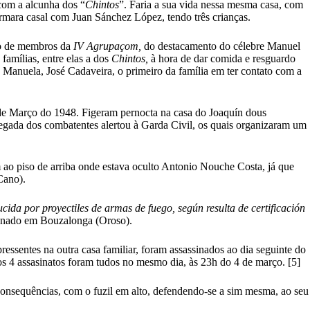
com a alcunha dos “
Chintos
”. Faria a sua vida nessa mesma casa, com
rmara casal com Juan Sánchez López, tendo três crianças.
to de membros da
IV Agrupaçom,
do destacamento do célebre Manuel
amílias, entre elas a dos
Chintos,
à hora de dar comida e resguardo
Manuela, José Cadaveira, o primeiro da família em ter contato com a
3 de Março do 1948. Figeram pernocta na casa do Joaquín dous
hegada dos combatentes alertou à Garda Civil, os quais organizaram um
m ao piso de arriba onde estava oculto Antonio Nouche Costa, já que
Cano).
ida por proyectiles de armas de fuego, según resulta de certificación
e nado em Bouzalonga (Oroso).
ssentes na outra casa familiar, foram assassinados ao dia seguinte do
 os 4 assasinatos foram tudos no mesmo dia, às 23h do 4 de março. [5]
s consequências, com o fuzil em alto, defendendo-se a sim mesma, ao seu