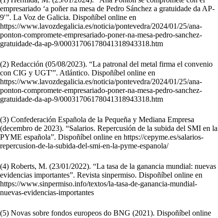
empresariado ‘a poñer na mesa de Pedro Sánchez a gratuidade da AP-
9′”. La Voz de Galicia. Dispoñíbel online en
https://www.lavozdegalicia.es/noticia/pontevedra/2024/01/25/ana-
ponton-compromete-empresariado-poner-na-mesa-pedro-sanchez-
gratuidade-da-ap-9/00031706178041318943318.htm
(2) Redacción (05/08/2023). “La patronal del metal firma el convenio
con CIG y UGT'”. Atlántico. Dispoñíbel online en
https://www.lavozdegalicia.es/noticia/pontevedra/2024/01/25/ana-
ponton-compromete-empresariado-poner-na-mesa-pedro-sanchez-
gratuidade-da-ap-9/00031706178041318943318.htm
(3) Confederación Española de la Pequeña y Mediana Empresa
(decembro de 2023). “Salarios. Repercusión de la subida del SMI en la
PYME española”. Dispoñíbel online en
https://cepyme.es/salarios-
repercusion-de-la-subida-del-smi-en-la-pyme-espanola/
(4) Roberts, M. (23/01/2022). “La tasa de la ganancia mundial: nuevas
evidencias importantes”. Revista sinpermiso. Dispoñíbel online en
https://www.sinpermiso.info/textos/la-tasa-de-ganancia-mundial-
nuevas-evidencias-importantes
(5) Novas sobre fondos europeos do BNG (2021). Dispoñíbel online