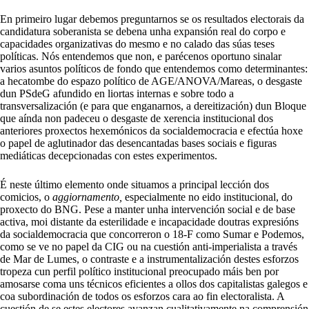
En primeiro lugar debemos preguntarnos se os resultados electorais da
candidatura soberanista se debena unha expansión real do corpo e
capacidades organizativas do mesmo e no calado das súas teses
políticas. Nós entendemos que non, e parécenos oportuno sinalar
varios asuntos políticos de fondo que entendemos como determinantes:
a hecatombe do espazo político de AGE/ANOVA/Mareas, o desgaste
dun PSdeG afundido en liortas internas e sobre todo a
transversalización (e para que enganarnos, a dereitización) dun Bloque
que aínda non padeceu o desgaste de xerencia institucional dos
anteriores proxectos hexemónicos da socialdemocracia e efectúa hoxe
o papel de aglutinador das desencantadas bases sociais e figuras
mediáticas decepcionadas con estes experimentos.
É neste último elemento onde situamos a principal lección dos
comicios, o
aggiornamento,
especialmente no eido institucional, do
proxecto do BNG. Pese a manter unha intervención social e de base
activa, moi distante da esterilidade e incapacidade doutras expresións
da socialdemocracia que concorreron o 18-F como Sumar e Podemos,
como se ve no papel da CIG ou na cuestión anti-imperialista a través
de Mar de Lumes, o contraste e a instrumentalización destes esforzos
tropeza cun perfil político institucional preocupado máis ben por
amosarse coma uns técnicos eficientes a ollos dos capitalistas galegos e
coa subordinación de todos os esforzos cara ao fin electoralista. A
cuestión de se estes electores avanzan cualitativamente na comprensión