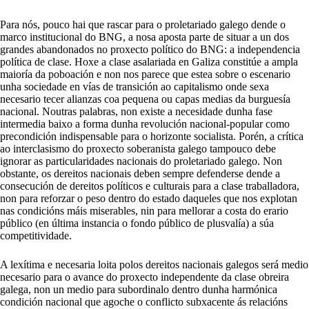
Para nós, pouco hai que rascar para o proletariado galego dende o
marco institucional do BNG, a nosa aposta parte de situar a un dos
grandes abandonados no proxecto político do BNG: a independencia
política de clase. Hoxe a clase asalariada en Galiza constitúe a ampla
maioría da poboación e non nos parece que estea sobre o escenario
unha sociedade en vías de transición ao capitalismo onde sexa
necesario tecer alianzas coa pequena ou capas medias da burguesía
nacional. Noutras palabras, non existe a necesidade dunha fase
intermedia baixo a forma dunha revolución nacional-popular como
precondición indispensable para o horizonte socialista. Porén, a crítica
ao interclasismo do proxecto soberanista galego tampouco debe
ignorar as particularidades nacionais do proletariado galego. Non
obstante, os dereitos nacionais deben sempre defenderse dende a
consecución de dereitos políticos e culturais para a clase traballadora,
non para reforzar o peso dentro do estado daqueles que nos explotan
nas condicións máis miserables, nin para mellorar a costa do erario
público (en última instancia o fondo público de plusvalía) a súa
competitividade.
A lexítima e necesaria loita polos dereitos nacionais galegos será medio
necesario para o avance do proxecto independente da clase obreira
galega, non un medio para subordinalo dentro dunha harmónica
condición nacional que agoche o conflicto subxacente ás relacións