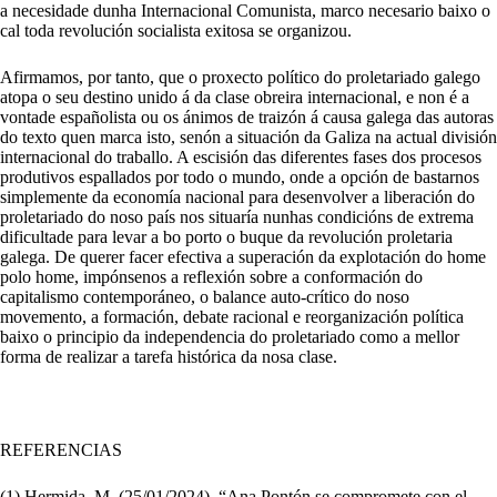
a necesidade dunha Internacional Comunista, marco necesario baixo o
cal toda revolución socialista exitosa se organizou.
Afirmamos, por tanto, que o proxecto político do proletariado galego
atopa o seu destino unido á da clase obreira internacional, e non é a
vontade españolista ou os ánimos de traizón á causa galega das autoras
do texto quen marca isto, senón a situación da Galiza na actual división
internacional do traballo. A escisión das diferentes fases dos procesos
produtivos espallados por todo o mundo, onde a opción de bastarnos
simplemente da economía nacional para desenvolver a liberación do
proletariado do noso país nos situaría nunhas condicións de extrema
dificultade para levar a bo porto o buque da revolución proletaria
galega
.
De querer facer efectiva a superación da explotación do home
polo home, impónsenos a reflexión sobre a conformación do
capitalismo contemporáneo, o balance auto-crítico do noso
movemento,
a formación, debate racional e reorganización política
baixo o principio da independencia do proletariado como a mellor
forma de realizar a tarefa histórica da nosa clase.
REFERENCIAS
(1) Hermida, M. (25/01/2024). “Ana Pontón se compromete con el