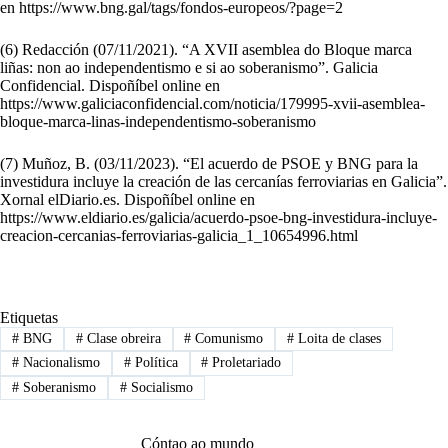
en
https://www.bng.gal/tags/fondos-europeos/?page=2
(6) Redacción (07/11/2021). “A XVII asemblea do Bloque marca
liñas: non ao independentismo e si ao soberanismo”. Galicia
Confidencial. Dispoñíbel online en
https://www.galiciaconfidencial.com/noticia/179995-xvii-asemblea-
bloque-marca-linas-independentismo-soberanismo
(7) Muñoz, B. (03/11/2023). “El acuerdo de PSOE y BNG para la
investidura incluye la creación de las cercanías ferroviarias en Galicia”.
Xornal elDiario.es. Dispoñíbel online en
https://www.eldiario.es/galicia/acuerdo-psoe-bng-investidura-incluye-
creacion-cercanias-ferroviarias-galicia_1_10654996.html
Etiquetas
#
BNG
#
Clase obreira
#
Comunismo
#
Loita de clases
#
Nacionalismo
#
Política
#
Proletariado
#
Soberanismo
#
Socialismo
Cóntao ao mundo