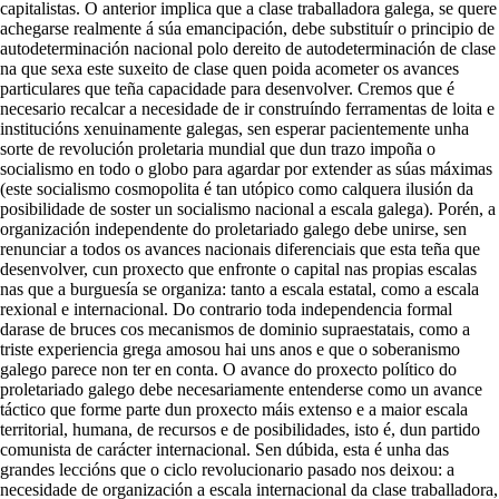
capitalistas. O anterior implica que a clase traballadora galega, se quere
achegarse realmente á súa emancipación, debe substituír o principio de
autodeterminación nacional polo dereito de autodeterminación de clase
na que sexa este suxeito de clase quen poida acometer os avances
particulares que teña capacidade para desenvolver. Cremos que é
necesario recalcar a necesidade de ir construíndo ferramentas de loita e
institucións xenuinamente galegas, sen esperar pacientemente unha
sorte de revolución proletaria mundial que dun trazo impoña o
socialismo en todo o globo para agardar por extender as súas máximas
(este socialismo cosmopolita é tan utópico como calquera ilusión da
posibilidade de soster un socialismo nacional a escala galega). Porén, a
organización independente do proletariado galego debe unirse, sen
renunciar a todos os avances nacionais diferenciais que esta teña que
desenvolver, cun proxecto que enfronte o capital nas propias escalas
nas que a burguesía se organiza: tanto a escala estatal, como a escala
rexional e internacional. Do contrario toda independencia formal
darase de bruces cos mecanismos de dominio supraestatais, como a
triste experiencia grega amosou hai uns anos e que o soberanismo
galego parece non ter en conta. O avance do proxecto político do
proletariado galego debe necesariamente entenderse como un avance
táctico que forme parte dun proxecto máis extenso e a maior escala
territorial, humana, de recursos e de posibilidades, isto é, dun partido
comunista de carácter internacional. Sen dúbida, esta é unha das
grandes leccións que o ciclo revolucionario pasado nos deixou: a
necesidade de organización a escala internacional da clase traballadora,