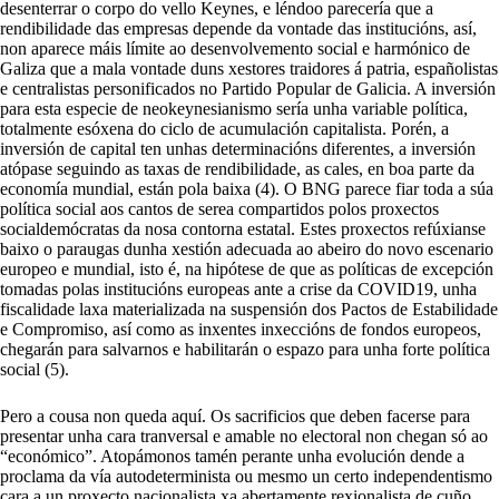
desenterrar o corpo do vello Keynes, e léndoo parecería que a
rendibilidade das empresas depende da vontade das institucións, así,
non aparece máis límite ao desenvolvemento social e harmónico de
Galiza que a mala vontade duns xestores traidores á patria, españolistas
e centralistas personificados no Partido Popular de Galicia. A inversión
para esta especie de neokeynesianismo sería unha variable política,
totalmente esóxena do ciclo de acumulación capitalista. Porén, a
inversión de capital ten unhas determinacións diferentes, a inversión
atópase seguindo as taxas de rendibilidade, as cales, en boa parte da
economía mundial, están pola baixa (4). O BNG parece fiar toda a súa
política social aos cantos de serea compartidos polos proxectos
socialdemócratas da nosa contorna estatal. Estes proxectos refúxianse
baixo o paraugas dunha xestión adecuada ao abeiro do novo escenario
europeo e mundial, isto é, na hipótese de que as políticas de excepción
tomadas polas institucións europeas ante a crise da COVID19, unha
fiscalidade laxa materializada na suspensión dos Pactos de Estabilidade
e Compromiso, así como as inxentes inxeccións de fondos europeos,
chegarán para salvarnos e habilitarán o espazo para unha forte política
social (5).
Pero a cousa non queda aquí. Os sacrificios que deben facerse para
presentar unha cara tranversal e amable no electoral non chegan só ao
“económico”. Atopámonos tamén perante unha evolución dende a
proclama da vía autodeterminista ou mesmo un certo independentismo
cara a un proxecto nacionalista xa abertamente rexionalista de cuño