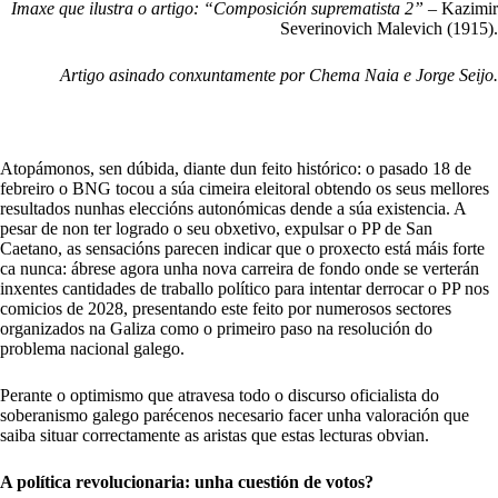
Imaxe que ilustra o artigo: “Composición suprematista 2” –
Kazimir
Severinovich Malevich (1915).
Artigo asinado conxuntamente por Chema Naia e Jorge Seijo.
Atopámonos, sen dúbida, diante dun feito histórico: o pasado 18 de
febreiro o BNG tocou a súa cimeira eleitoral obtendo os seus mellores
resultados nunhas eleccións autonómicas dende a súa existencia. A
pesar de non ter logrado o seu obxetivo, expulsar o PP de San
Caetano, as sensacións parecen indicar que o proxecto está máis forte
ca nunca: ábrese agora unha nova carreira de fondo onde se verterán
inxentes cantidades de traballo político para intentar derrocar o PP nos
comicios de 2028, presentando este feito por numerosos sectores
organizados na Galiza como o primeiro paso na resolución do
problema nacional galego.
Perante o optimismo que atravesa todo o discurso oficialista do
soberanismo galego parécenos necesario facer unha valoración que
saiba situar correctamente as aristas que estas lecturas obvian.
A política revolucionaria: unha cuestión de votos?