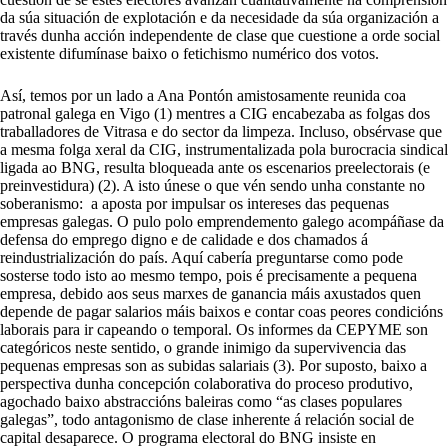
da súa situación de explotación e da necesidade da súa organización a
través dunha acción independente de clase que cuestione a orde social
existente difumínase baixo o fetichismo numérico dos votos.
Así, temos por un lado a Ana Pontón amistosamente reunida coa
patronal galega en Vigo (1) mentres a CIG encabezaba as folgas dos
traballadores de Vitrasa e do sector da limpeza. Incluso, obsérvase que
a mesma folga xeral da CIG, instrumentalizada pola burocracia sindical
ligada ao BNG, resulta bloqueada ante os escenarios preelectorais (e
preinvestidura) (2). A isto únese o que vén sendo unha constante no
soberanismo: a aposta por impulsar os intereses das pequenas
empresas galegas. O pulo polo emprendemento galego acompáñase da
defensa do emprego digno e de calidade e dos chamados á
reindustrialización do país. Aquí cabería preguntarse como pode
sosterse todo isto ao mesmo tempo, pois é precisamente a pequena
empresa, debido aos seus marxes de ganancia máis axustados quen
depende de pagar salarios máis baixos e contar coas peores condicións
laborais para ir capeando o temporal. Os informes da CEPYME son
categóricos neste sentido, o grande inimigo da supervivencia das
pequenas empresas son as subidas salariais (3). Por suposto, baixo a
perspectiva dunha concepción colaborativa do proceso produtivo,
agochado baixo abstraccións baleiras como “as clases populares
galegas”, todo antagonismo de clase inherente á relación social de
capital desaparece. O programa electoral do BNG insiste en