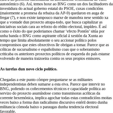
autonómico (6). Así, temos hoxe ao BNG como un dos facilitadores da
investidura do actual goberno estatal do PSOE, cuxas condicións
(maiormente a promesa da rebaixa da AP-9) quedaron en auga de
fregar (7), e non existe tampouco marxe de manobra nese sentido xa
que a vontade dun proxecto atrapa-todo, que busca capitalizar as
iniciativas sociais cara ao reforzo do rédito electoral, impídeo. É así
como o éxito do que poderiamos chamar ‘efecto Pontón’ sitúa por
unha banda o BNG como aspirante oficial á xestión da Xunta ao
tempo que limita absolutamente o seu accionar político polos
compromisos que estes obxectivos lle obrigan a tomar. Parece que as
críticas de sucursalismo e españolismo coas que o soberanismo
criticaba os anteriores proxectos políticos de esquerda do país estanse
volvendo de maneira traizoeira contra os seus propios emisores.
As tarefas dun novo ciclo político.
Chegadas a este punto cómpre preguntarse se as militantes
independentistas deben sumarse a esta eiva. Parece que intervir no
BNG, poñendo os coñecementos técnicos e capacidade política ao
servizo do proxecto asumíndose como transmisoras acríticas da
corrente hexemónica, implica agochar todas estas contradicións moitas
veces baixo a forma dun radicalismo discursivo estéril dentro dunha
militancia cómoda baixo o paraugas dunha tendencia electoral
favorable.