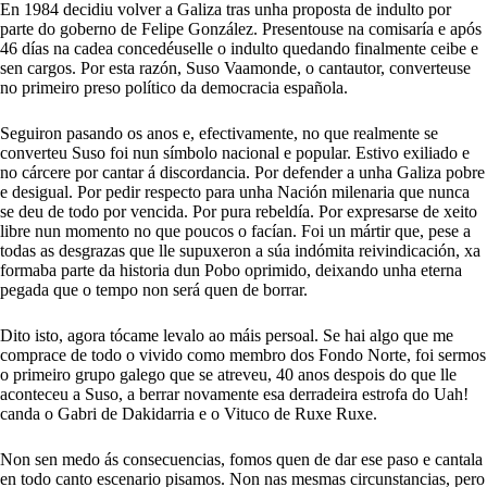
En 1984 decidiu volver a Galiza tras unha proposta de indulto por
parte do goberno de Felipe González. Presentouse na comisaría e após
46 días na cadea concedéuselle o indulto quedando finalmente ceibe e
sen cargos. Por esta razón, Suso Vaamonde, o cantautor, converteuse
no primeiro preso político da democracia española.
Seguiron pasando os anos e, efectivamente, no que realmente se
converteu Suso foi nun símbolo nacional e popular. Estivo exiliado e
no cárcere por cantar á discordancia. Por defender a unha Galiza pobre
e desigual. Por pedir respecto para unha Nación milenaria que nunca
se deu de todo por vencida. Por pura rebeldía. Por expresarse de xeito
libre nun momento no que poucos o facían. Foi un mártir que, pese a
todas as desgrazas que lle supuxeron a súa indómita reivindicación, xa
formaba parte da historia dun Pobo oprimido, deixando unha eterna
pegada que o tempo non será quen de borrar.
Dito isto, agora tócame levalo ao máis persoal. Se hai algo que me
comprace de todo o vivido como membro dos Fondo Norte, foi sermos
o primeiro grupo galego que se atreveu, 40 anos despois do que lle
aconteceu a Suso, a berrar novamente esa derradeira estrofa do Uah!
canda o Gabri de Dakidarria e o Vituco de Ruxe Ruxe.
Non sen medo ás consecuencias, fomos quen de dar ese paso e cantala
en todo canto escenario pisamos. Non nas mesmas circunstancias, pero