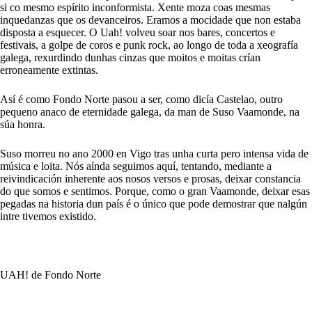
si co mesmo espírito inconformista. Xente moza coas mesmas
inquedanzas que os devanceiros. Eramos a mocidade que non estaba
disposta a esquecer. O Uah! volveu soar nos bares, concertos e
festivais, a golpe de coros e punk rock, ao longo de toda a xeografía
galega, rexurdindo dunhas cinzas que moitos e moitas crían
erroneamente extintas.
Así é como Fondo Norte pasou a ser, como dicía Castelao, outro
pequeno anaco de eternidade galega, da man de Suso Vaamonde, na
súa honra.
Suso morreu no ano 2000 en Vigo tras unha curta pero intensa vida de
música e loita. Nós aínda seguimos aquí, tentando, mediante a
reivindicación inherente aos nosos versos e prosas, deixar constancia
do que somos e sentimos. Porque, como o gran Vaamonde, deixar esas
pegadas na historia dun país é o único que pode demostrar que nalgún
intre tivemos existido.
UAH! de Fondo Norte