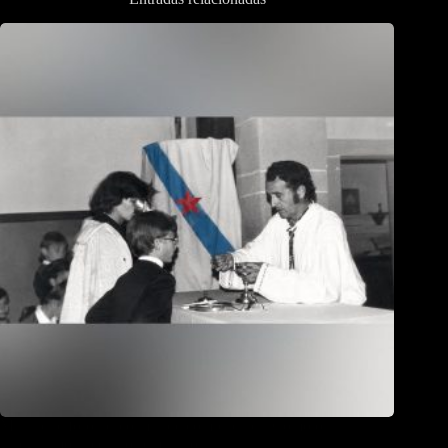
Misas que foron escolmas de combatentes. Como o
galeguismo naceu no seminario