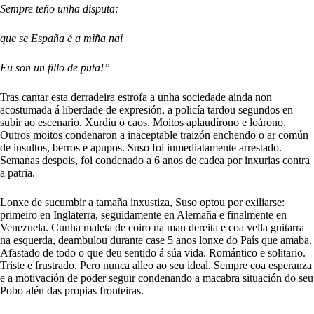
Sempre teño unha disputa:
que se España é a miña nai
Eu son un fillo de puta!”
Tras cantar esta derradeira estrofa a unha sociedade aínda non
acostumada á liberdade de expresión, a policía tardou segundos en
subir ao escenario. Xurdiu o caos. Moitos aplaudírono e loárono.
Outros moitos condenaron a inaceptable traizón enchendo o ar común
de insultos, berros e apupos. Suso foi inmediatamente arrestado.
Semanas despois, foi condenado a 6 anos de cadea por inxurias contra
a patria.
Lonxe de sucumbir a tamaña inxustiza, Suso optou por exiliarse:
primeiro en Inglaterra, seguidamente en Alemaña e finalmente en
Venezuela. Cunha maleta de coiro na man dereita e coa vella guitarra
na esquerda, deambulou durante case 5 anos lonxe do País que amaba.
Afastado de todo o que deu sentido á súa vida. Romántico e solitario.
Triste e frustrado. Pero nunca alleo ao seu ideal. Sempre coa esperanza
e a motivación de poder seguir condenando a macabra situación do seu
Pobo alén das propias fronteiras.