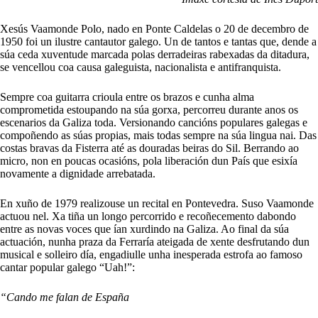
Xesús Vaamonde Polo, nado en Ponte Caldelas o 20 de decembro de
1950 foi un ilustre cantautor galego. Un de tantos e tantas que, dende a
súa ceda xuventude marcada polas derradeiras rabexadas da ditadura,
se vencellou coa causa galeguista, nacionalista e antifranquista.
Sempre coa guitarra crioula entre os brazos e cunha alma
comprometida estoupando na súa gorxa, percorreu durante anos os
escenarios da Galiza toda. Versionando cancións populares galegas e
compoñendo as súas propias, mais todas sempre na súa lingua nai. Das
costas bravas da Fisterra até as douradas beiras do Sil. Berrando ao
micro, non en poucas ocasións, pola liberación dun País que esixía
novamente a dignidade arrebatada.
En xuño de 1979 realizouse un recital en Pontevedra. Suso Vaamonde
actuou nel. Xa tiña un longo percorrido e recoñecemento dabondo
entre as novas voces que ían xurdindo na Galiza. Ao final da súa
actuación, nunha praza da Ferraría ateigada de xente desfrutando dun
musical e solleiro día, engadiulle unha inesperada estrofa ao famoso
cantar popular galego “Uah!”:
“Cando me falan de España