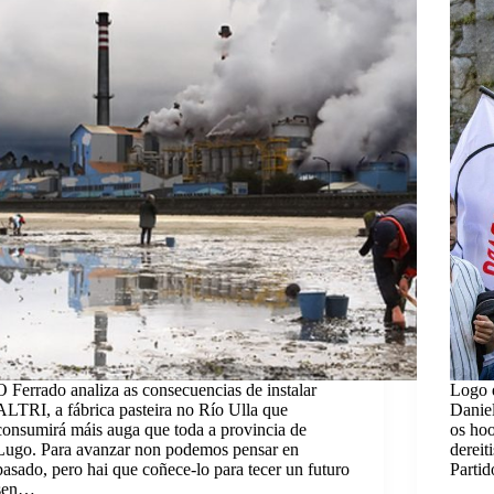
O Ferrado analiza as consecuencias de instalar
Logo d
ALTRI, a fábrica pasteira no Río Ulla que
Danie
consumirá máis auga que toda a provincia de
os hoo
Lugo. Para avanzar non podemos pensar en
dereit
pasado, pero hai que coñece-lo para tecer un futuro
Partid
sen…