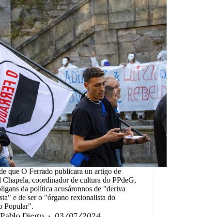
e que O Ferrado publicara un artigo de
l Chapela, coordinador de cultura do PPdeG,
ligans da política acusáronnos de "deriva
ista" e de ser o "órgano rexionalista do
o Popular".
Pablo Diego
03/07/2024