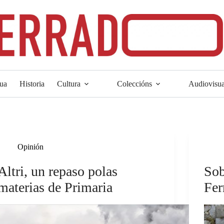
ua
Historia
Cultura
Coleccións
Audiovisua
Opinión
Altri, un repaso polas
Sob
materias de Primaria
Fer