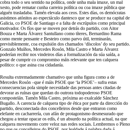
cobra todo o seu sentido na política, onde unha mala imaxe, un mal
xesto, pode rematar cunha carreira política ou coa imaxe pública que
alguén trasladaba. Tamén elevala aos ceos. Estes días, os demócratas
asistimos atónitos ao espectáculo dantesco que se produce na capital de
Galicia, co PSOE de Santiago e a falta de escrúpulos como principal
motivador. Os fíos que se moven por detrás do partido, con Aitor
Bouza e Marta Álvarez Santullano como títeres, Bernardino Rama
como mente pensante e Besteiro como parvo útil, terminarán,
previsiblemente, coa expulsión dos chamados ‘díscolos’ do seu partido.
Gonzalo Muíños, Mercedes Rosón, Mila Castro e Marta Álvarez
poderían recibir nos vindeiros días a formalización da súa saída, a
pesar de cumprir co compromiso máis relevante que ten calquera
político: o que asina coa cidadanía.
Resulta extremadamente chamativo que unha figura como a de
Mercedes Rosón –que é máis PSOE que ‘la PSOE’– sufra estas
consecuencias pola simple necesidade das persoas antes citadas de
devorar as ruínas que quedan do outrora todopoderoso PSOE
compostelán. Tamén Mila Castro, próxima ao exalcalde Sánchez
Bugallo. A carencia de calquera tipo de ética por parte da dirección do
partido, desconectada dos concelleiros desde que entraron como
elefante en cacharrería, cun afán de protagonismo desmesurado que
chegou a tentar opacar os edís, é un absurdo na política actual, na que
calquera movemento corre veloz nas redes sociais. Lembremos o Pleno
no que os concelleiros do PSOE, por lealdade á palabra dada á