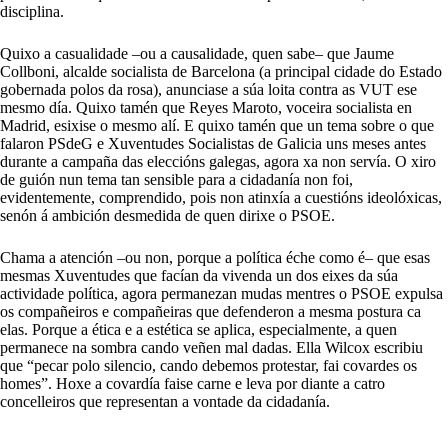
disciplina.
Quixo a casualidade –ou a causalidade, quen sabe– que Jaume
Collboni, alcalde socialista de Barcelona (a principal cidade do Estado
gobernada polos da rosa), anunciase a súa loita contra as VUT ese
mesmo día. Quixo tamén que Reyes Maroto, voceira socialista en
Madrid, esixise o mesmo alí. E quixo tamén que un tema sobre o que
falaron PSdeG e Xuventudes Socialistas de Galicia uns meses antes
durante a campaña das eleccións galegas, agora xa non servía. O xiro
de guión nun tema tan sensible para a cidadanía non foi,
evidentemente, comprendido, pois non atinxía a cuestións ideolóxicas,
senón á ambición desmedida de quen dirixe o PSOE.
Chama a atención –ou non, porque a política éche como é– que esas
mesmas Xuventudes que facían da vivenda un dos eixes da súa
actividade política, agora permanezan mudas mentres o PSOE expulsa
os compañeiros e compañeiras que defenderon a mesma postura ca
elas. Porque a ética e a estética se aplica, especialmente, a quen
permanece na sombra cando veñen mal dadas. Ella Wilcox escribiu
que “pecar polo silencio, cando debemos protestar, fai covardes os
homes”. Hoxe a covardía faise carne e leva por diante a catro
concelleiros que representan a vontade da cidadanía.