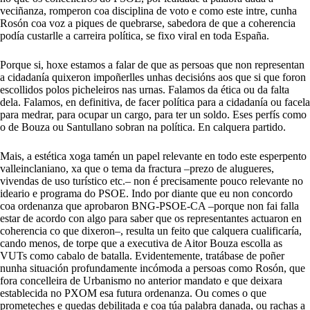
veciñanza, romperon coa disciplina de voto e como este intre, cunha
Rosón coa voz a piques de quebrarse, sabedora de que a coherencia
podía custarlle a carreira política, se fixo viral en toda España.
Porque si, hoxe estamos a falar de que as persoas que non representan
a cidadanía quixeron impoñerlles unhas decisións aos que si que foron
escollidos polos picheleiros nas urnas. Falamos da ética ou da falta
dela. Falamos, en definitiva, de facer política para a cidadanía ou facela
para medrar, para ocupar un cargo, para ter un soldo. Eses perfís como
o de Bouza ou Santullano sobran na política. En calquera partido.
Mais, a estética xoga tamén un papel relevante en todo este esperpento
valleinclaniano, xa que o tema da fractura –prezo de alugueres,
vivendas de uso turístico etc.– non é precisamente pouco relevante no
ideario e programa do PSOE. Indo por diante que eu non concordo
coa ordenanza que aprobaron BNG-PSOE-CA –porque non fai falla
estar de acordo con algo para saber que os representantes actuaron en
coherencia co que dixeron–, resulta un feito que calquera cualificaría,
cando menos, de torpe que a executiva de Aitor Bouza escolla as
VUTs como cabalo de batalla. Evidentemente, tratábase de poñer
nunha situación profundamente incómoda a persoas como Rosón, que
fora concelleira de Urbanismo no anterior mandato e que deixara
establecida no PXOM esa futura ordenanza. Ou comes o que
prometeches e quedas debilitada e coa túa palabra danada, ou rachas a