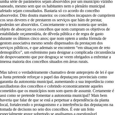
umha série de parámetros sejam absorvidos por um município vizinho
saneado, mesmo sem que os habitantes nem o plenário municipal
afetado sejam consultados. Bastaria só co acordo do concelho
absorvedor. Dito doutra maneira: os concelhos incapazes de cumprirem
cos seus deveres e de prestarem os serviços que hám de prestar,
poderám ser absorvidos. Concretamente o texto nomeia que serám
objeto de absorçom os concelhos que nom cumpram os objetivos de
estabilidade orçamentária, de dêveda pública e de regra de gasto
durante os últimos cinco anos; que nom optem a umha fórmula de
gestom associativa mesmo sendo dispensados da prestaçom dos
serviços públicos, e que ademais se encontrem “em situaçom de reto
demográfico”, um eufemismo para designar a complicada circunstância
de despovoamento que por desgraça se veem obrigados a enfrentar a
imensa maioria dos concelhos situados em áreas rurais.
Mas talvez o verdadeiramente chamativo deste anteprojeto de lei é que
a Junta pretende reforçar o papel das deputaçons provinciais como
garantia da autonomia municipal, aumentando a sua importância como
auxiliadoras dos concelhos e cobrindo economicamente aqueles
cometidos que os municípios nom som quem de assumir. Certamente é
assi como se pretende fomentar a autonomia municipal? Mais bem
haveria que falar de que se está a perpetuar a dependência da planta
local, fortalecendo o protagonismo e a interferência das deputaçons na
tomada de decisons no seio dos concelhos. É este um feito
especialmente grave sobretodo se analisamos a questionável