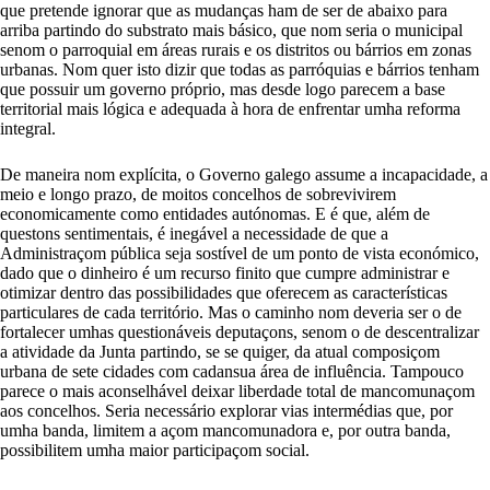
que pretende ignorar que as mudanças ham de ser de abaixo para
arriba partindo do substrato mais básico, que nom seria o municipal
senom o parroquial em áreas rurais e os distritos ou bárrios em zonas
urbanas. Nom quer isto dizir que todas as parróquias e bárrios tenham
que possuir um governo próprio, mas desde logo parecem a base
territorial mais lógica e adequada à hora de enfrentar umha reforma
integral.
De maneira nom explícita, o Governo galego assume a incapacidade, a
meio e longo prazo, de moitos concelhos de sobrevivirem
economicamente como entidades autónomas. E é que, além de
questons sentimentais, é inegável a necessidade de que a
Administraçom pública seja sostível de um ponto de vista económico,
dado que o dinheiro é um recurso finito que cumpre administrar e
otimizar dentro das possibilidades que oferecem as características
particulares de cada território. Mas o caminho nom deveria ser o de
fortalecer umhas questionáveis deputaçons, senom o de descentralizar
a atividade da Junta partindo, se se quiger, da atual composiçom
urbana de sete cidades com cadansua área de influência. Tampouco
parece o mais aconselhável deixar liberdade total de mancomunaçom
aos concelhos. Seria necessário explorar vias intermédias que, por
umha banda, limitem a açom mancomunadora e, por outra banda,
possibilitem umha maior participaçom social.