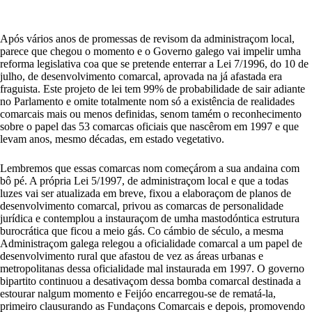
Após vários anos de promessas de revisom da administraçom local,
parece que chegou o momento e o Governo galego vai impelir umha
reforma legislativa coa que se pretende enterrar a Lei 7/1996, do 10 de
julho, de desenvolvimento comarcal, aprovada na já afastada era
fraguista. Este projeto de lei tem 99% de probabilidade de sair adiante
no Parlamento e omite totalmente nom só a existência de realidades
comarcais mais ou menos definidas, senom tamém o reconhecimento
sobre o papel das 53 comarcas oficiais que nascêrom em 1997 e que
levam anos, mesmo décadas, em estado vegetativo.
Lembremos que essas comarcas nom começárom a sua andaina com
bô pé. A própria Lei 5/1997, de administraçom local e que a todas
luzes vai ser atualizada em breve, fixou a elaboraçom de planos de
desenvolvimento comarcal, privou as comarcas de personalidade
jurídica e contemplou a instauraçom de umha mastodóntica estrutura
burocrática que ficou a meio gás. Co cámbio de século, a mesma
Administraçom galega relegou a oficialidade comarcal a um papel de
desenvolvimento rural que afastou de vez as áreas urbanas e
metropolitanas dessa oficialidade mal instaurada em 1997. O governo
bipartito continuou a desativaçom dessa bomba comarcal destinada a
estourar nalgum momento e Feijóo encarregou-se de rematá-la,
primeiro clausurando as Fundaçons Comarcais e depois, promovendo