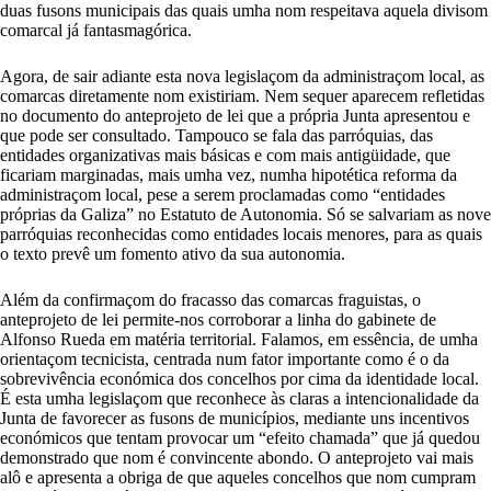
duas fusons municipais das quais umha nom respeitava aquela divisom
comarcal já fantasmagórica.
Agora, de sair adiante esta nova legislaçom da administraçom local, as
comarcas diretamente nom existiriam. Nem sequer aparecem refletidas
no documento do anteprojeto de lei que a própria Junta apresentou e
que
pode ser consultado
. Tampouco se fala das parróquias, das
entidades organizativas mais básicas e com mais antigüidade, que
ficariam marginadas, mais umha vez, numha hipotética reforma da
administraçom local, pese a serem proclamadas como “entidades
próprias da Galiza” no Estatuto de Autonomia. Só se salvariam as nove
parróquias reconhecidas como entidades locais menores, para as quais
o texto prevê um fomento ativo da sua autonomia.
Além da confirmaçom do fracasso das comarcas fraguistas, o
anteprojeto de lei permite-nos corroborar a linha do gabinete de
Alfonso Rueda em matéria territorial. Falamos, em essência, de umha
orientaçom tecnicista, centrada num fator importante como é o da
sobrevivência económica dos concelhos por cima da identidade local.
É esta umha legislaçom que reconhece às claras a intencionalidade da
Junta de favorecer as fusons de municípios, mediante uns incentivos
económicos que tentam provocar um “efeito chamada” que já quedou
demonstrado que nom é convincente abondo. O anteprojeto vai mais
alô e apresenta a obriga de que aqueles concelhos que nom cumpram