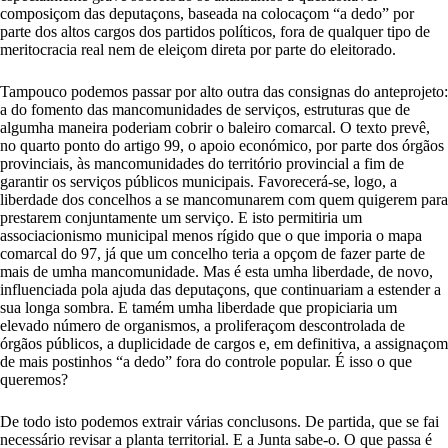
composiçom das deputaçons, baseada na colocaçom “a dedo” por
parte dos altos cargos dos partidos políticos, fora de qualquer tipo de
meritocracia real nem de eleiçom direta por parte do eleitorado.
Tampouco podemos passar por alto outra das consignas do anteprojeto:
a do fomento das mancomunidades de serviços, estruturas que de
algumha maneira poderiam cobrir o baleiro comarcal. O texto prevê,
no quarto ponto do artigo 99, o apoio económico, por parte dos órgãos
provinciais, às mancomunidades do território provincial a fim de
garantir os serviços públicos municipais. Favorecerá-se, logo, a
liberdade dos concelhos a se mancomunarem com quem quigerem para
prestarem conjuntamente um serviço. E isto permitiria um
associacionismo municipal menos rígido que o que imporia o mapa
comarcal do 97, já que um concelho teria a opçom de fazer parte de
mais de umha mancomunidade. Mas é esta umha liberdade, de novo,
influenciada pola ajuda das deputaçons, que continuariam a estender a
sua longa sombra. E tamém umha liberdade que propiciaria um
elevado número de organismos, a proliferaçom descontrolada de
órgãos públicos, a duplicidade de cargos e, em definitiva, a assignaçom
de mais postinhos “a dedo” fora do controle popular. É isso o que
queremos?
De todo isto podemos extrair várias conclusons. De partida, que se fai
necessário revisar a planta territorial. E a Junta sabe-o. O que passa é