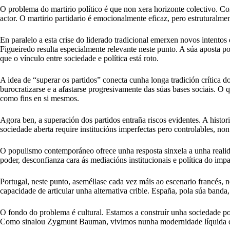
O problema do martirio político é que non xera horizonte colectivo. 
actor. O martirio partidario é emocionalmente eficaz, pero estruturalment
En paralelo a esta crise do liderado tradicional emerxen novos intentos
Figueiredo resulta especialmente relevante neste punto. A súa aposta 
que o vínculo entre sociedade e política está roto.
A idea de “superar os partidos” conecta cunha longa tradición crítica d
burocratizarse e a afastarse progresivamente das súas bases sociais. O
como fins en si mesmos.
Agora ben, a superación dos partidos entraña riscos evidentes. A histor
sociedade aberta require institucións imperfectas pero controlables, non 
O populismo contemporáneo ofrece unha resposta sinxela a unha rea
poder, desconfianza cara ás mediacións institucionais e política do im
Portugal, neste punto, aseméllase cada vez máis ao escenario francés, 
capacidade de articular unha alternativa crible. España, pola súa banda
O fondo do problema é cultural. Estamos a construír unha sociedade pol
Como sinalou Zygmunt Bauman, vivimos nunha modernidade líquida que 