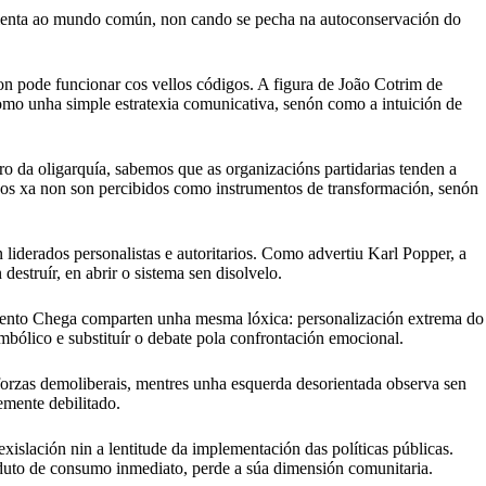
orienta ao mundo común, non cando se pecha na autoconservación do
 non pode funcionar cos vellos códigos. A figura de João Cotrim de
como unha simple estratexia comunicativa, senón como a intuición de
ro da oligarquía, sabemos que as organizacións partidarias tenden a
idos xa non son percibidos como instrumentos de transformación, senón
 liderados personalistas e autoritarios. Como advertiu Karl Popper, a
destruír, en abrir o sistema sen disolvelo.
ento Chega comparten unha mesma lóxica: personalización extrema do
mbólico e substituír o debate pola confrontación emocional.
 forzas demoliberais, mentres unha esquerda desorientada observa sen
emente debilitado.
xislación nin a lentitude da implementación das políticas públicas.
duto de consumo inmediato, perde a súa dimensión comunitaria.