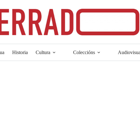
ua
Historia
Cultura
Coleccións
Audiovisua
mento democrático