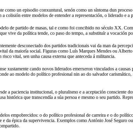
ente como un episodio conxuntural, senón como un síntoma dun proceso
 a colisión entre modelos de entender a representación, o liderado e a 
delo de partido de masas, tal e como foi concibido no século XX. Como
que vive da política tende, co paso do tempo, a substituír a vocación p
ntemente desconectado dos partidos tradicionais vai da man da percepci
vital da maioría social. Figuras como Luís Marques Mendes ou Alberto N
n risco vital, sen unha causa externa que anteceda á militancia.
se xustamente cando novos liderados emerxeron vinculados a causas polí
onde ao modelo do político profesional nin ao do salvador carismático, 
e a paciencia institucional, o pluralismo e a aceptación consciente do
usa histórica que transcendía a súa persoa e mesmo o seu partido. Repre
elos empobrecidos: o do político profesional de carreira e o do político
aque e da épica da supervivencia. Exemplos como António José Seguro ou 
compartido.