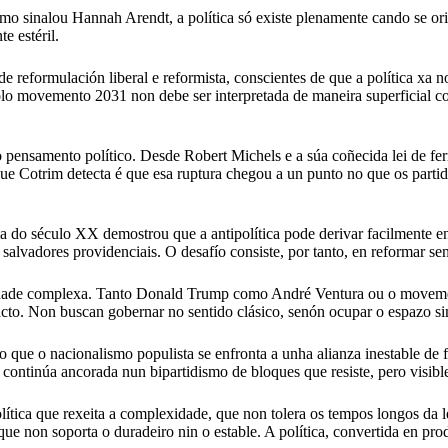
Como sinalou Hannah Arendt, a política só existe plenamente cando se 
e estéril.
 de reformulación liberal e reformista, conscientes de que a política xa
polo movemento 2031 non debe ser interpretada de maneira superficial 
o pensamento político. Desde Robert Michels e a súa coñecida lei de fer
 que Cotrim detecta é que esa ruptura chegou a un punto no que os part
ia do século XX demostrou que a antipolítica pode derivar facilmente en
salvadores providenciais. O desafío consiste, por tanto, en reformar sen 
lidade complexa. Tanto Donald Trump como André Ventura ou o movem
pacto. Non buscan gobernar no sentido clásico, senón ocupar o espazo si
no que o nacionalismo populista se enfronta a unha alianza inestable de
, continúa ancorada nun bipartidismo de bloques que resiste, pero visibl
ítica que rexeita a complexidade, que non tolera os tempos longos da le
non soporta o duradeiro nin o estable. A política, convertida en pro