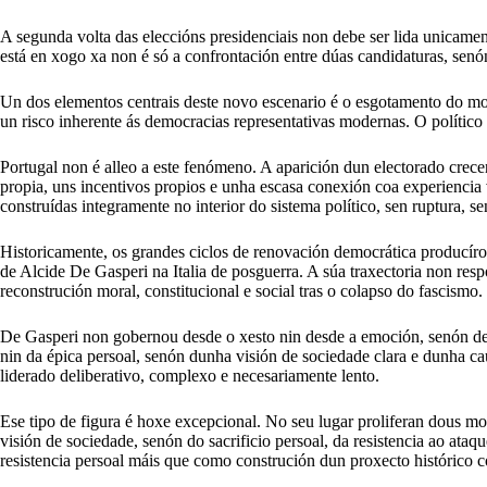
A segunda volta das eleccións presidenciais non debe ser lida unicam
está en xogo xa non é só a confrontación entre dúas candidaturas, senón
Un dos elementos centrais deste novo escenario é o esgotamento do mo
un risco inherente ás democracias representativas modernas. O político 
Portugal non é alleo a este fenómeno. A aparición dun electorado crece
propia, uns incentivos propios e unha escasa conexión coa experiencia 
construídas integramente no interior do sistema político, sen ruptura, se
Historicamente, os grandes ciclos de renovación democrática producíron
de Alcide De Gasperi na Italia de posguerra. A súa traxectoria non resp
reconstrución moral, constitucional e social tras o colapso do fascismo.
De Gasperi non gobernou desde o xesto nin desde a emoción, senón desd
nin da épica persoal, senón dunha visión de sociedade clara e dunha ca
liderado deliberativo, complexo e necesariamente lento.
Ese tipo de figura é hoxe excepcional. No seu lugar proliferan dous mod
visión de sociedade, senón do sacrificio persoal, da resistencia ao at
resistencia persoal máis que como construción dun proxecto histórico 