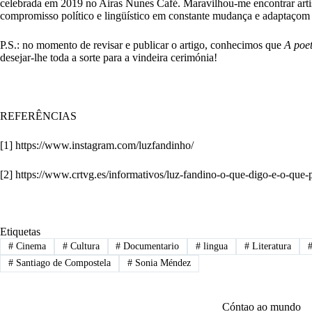
celebrada em 2019 no Airas Nunes Café. Maravilhou-me encontrar art
compromisso político e lingüístico em constante mudança e adaptaçom 
P.S.: no momento de revisar e publicar o artigo, conhecimos que
A poe
desejar-lhe toda a sorte para a vindeira cerimónia!
REFERÊNCIAS
[1]
https://www.instagram.com/luzfandinho/
[2]
https://www.crtvg.es/informativos/luz-fandino-o-que-digo-e-o-qu
Etiquetas
#
Cinema
#
Cultura
#
Documentario
#
lingua
#
Literatura
#
Santiago de Compostela
#
Sonia Méndez
Cóntao ao mundo