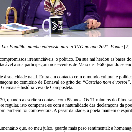
Luz Fandiño, numha entrevista para a TVG no ano 2021. Fonte:
[2].
compromissos irrenunciáveis, o político. Da sua nai herdou as bases d
acável a sua participaçom nos eventos de Maio de 1968 quando se enco
e à sua cidade natal. Entra em contacto com o mundo cultural e polític
taçons no cemitério de Bonaval ao grito de:
“Castelao nom é vosso!”
.
 O demais é história viva de Compostela.
 quando a escritora contava com 88 anos. Os 71 minutos do filme salie
re regular, isto compensa-se com a naturalidade das declaraçons da poe
çom também foi comovedora. A pesar da idade, a poeta mantém o espírito
umentário que, ao meu juízo, guarda mais peso sentimental: a homenage