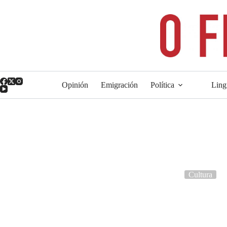
Saltar
ao
contido
Opinión
Emigración
Política
Ling
Cultura
A mais grande das poet