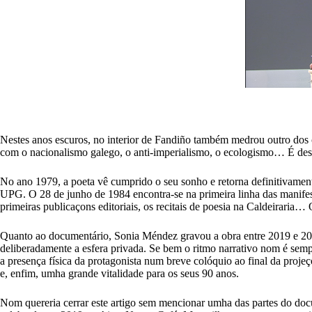
Nestes anos escuros, no interior de Fandiño também medrou outro dos 
com o nacionalismo galego, o anti-imperialismo, o ecologismo… É dest
No ano 1979, a poeta vê cumprido o seu sonho e retorna definitivament
UPG. O 28 de junho de 1984 encontra-se na primeira linha das manifes
primeiras publicaçons editoriais, os recitais de poesia na Caldeiraria…
Quanto ao documentário, Sonia Méndez gravou a obra entre 2019 e 2020,
deliberadamente a esfera privada. Se bem o ritmo narrativo nom é semp
a presença física da protagonista num breve colóquio ao final da proje
e, enfim, umha grande vitalidade para os seus 90 anos.
Nom quereria cerrar este artigo sem mencionar umha das partes do doc