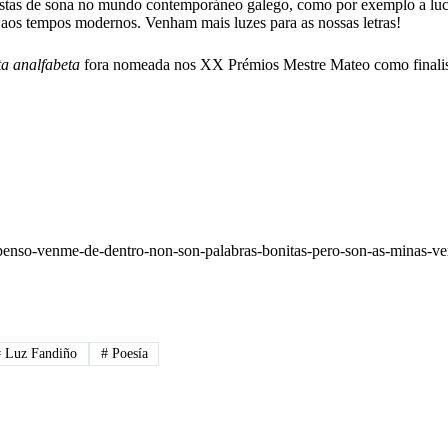
istas de sona no mundo contemporáneo galego, como por exemplo a luc
aos tempos modernos. Venham mais luzes para as nossas letras!
ta analfabeta
fora nomeada nos XX Prémios Mestre Mateo como finalist
e-penso-venme-de-dentro-non-son-palabras-bonitas-pero-son-as-minas-
#
Luz Fandiño
#
Poesía