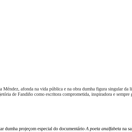
voa
nia Méndez, afonda na vida pública e na obra dumha figura singular da
ajetória de Fandiño como escritora comprometida, inspiradora e sempre 
utar dumha projeçom especial do documentário
A poeta analfabeta
na sa