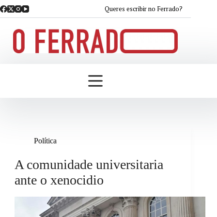
Saltar
Queres escribir no Ferrado?
ao
contido
Política
A comunidade universitaria
ante o xenocidio