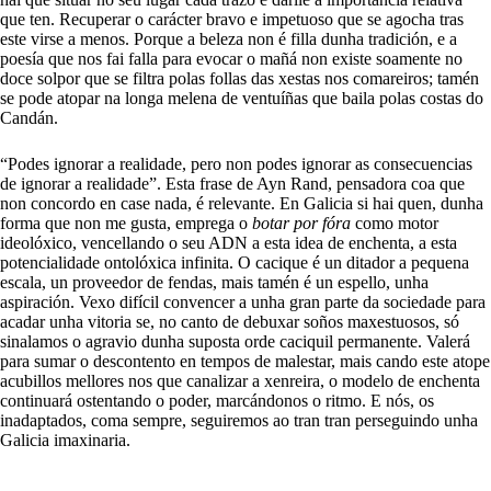
que ten. Recuperar o carácter bravo e impetuoso que se agocha tras
este virse a menos. Porque a beleza non é filla dunha tradición, e a
poesía que nos fai falla para evocar o mañá non existe soamente no
doce solpor que se filtra polas follas das xestas nos comareiros; tamén
se pode atopar na longa melena de ventuíñas que baila polas costas do
Candán.
“Podes ignorar a realidade, pero non podes ignorar as consecuencias
de ignorar a realidade”. Esta frase de Ayn Rand, pensadora coa que
non concordo en case nada, é relevante. En Galicia si hai quen, dunha
forma que non me gusta, emprega o
botar por fóra
como motor
ideolóxico, vencellando o seu ADN a esta idea de enchenta, a esta
potencialidade ontolóxica infinita. O cacique é un ditador a pequena
escala, un proveedor de fendas, mais tamén é un espello, unha
aspiración. Vexo difícil convencer a unha gran parte da sociedade para
acadar unha vitoria se, no canto de debuxar soños maxestuosos, só
sinalamos o agravio dunha suposta orde caciquil permanente. Valerá
para sumar o descontento en tempos de malestar, mais cando este atope
acubillos mellores nos que canalizar a xenreira, o modelo de enchenta
continuará ostentando o poder, marcándonos o ritmo. E nós, os
inadaptados, coma sempre, seguiremos ao tran tran perseguindo unha
Galicia imaxinaria.