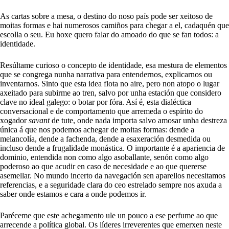
As cartas sobre a mesa, o destino do noso país pode ser xeitoso de
moitas formas e hai numerosos camiños para chegar a el, cadaquén que
escolla o seu. Eu hoxe quero falar do amoado do que se fan todos: a
identidade.
Resúltame curioso o concepto de identidade, esa mestura de elementos
que se congrega nunha narrativa para entendernos, explicarnos ou
inventarnos. Sinto que esta idea flota no aire, pero non atopo o lugar
axeitado para subirme ao tren, salvo por unha estación que considero
clave no ideal galego: o botar por fóra. Así é, esta dialéctica
conversacional e de comportamento que arremeda o espírito do
xogador
savant
de tute, onde nada importa salvo amosar unha destreza
única á que nos podemos achegar de moitas formas: dende a
melancolía, dende a fachenda, dende a esaxeración desmedida ou
incluso dende a frugalidade monástica. O importante é a apariencia de
dominio, entendida non como algo asoballante, senón como algo
poderoso ao que acudir en caso de necesidade e ao que quererse
asemellar. No mundo incerto da navegación sen aparellos necesitamos
referencias, e a seguridade clara do ceo estrelado sempre nos axuda a
saber onde estamos e cara a onde podemos ir.
Paréceme que este achegamento ule un pouco a ese perfume ao que
arrecende a política global. Os líderes irreverentes que emerxen neste