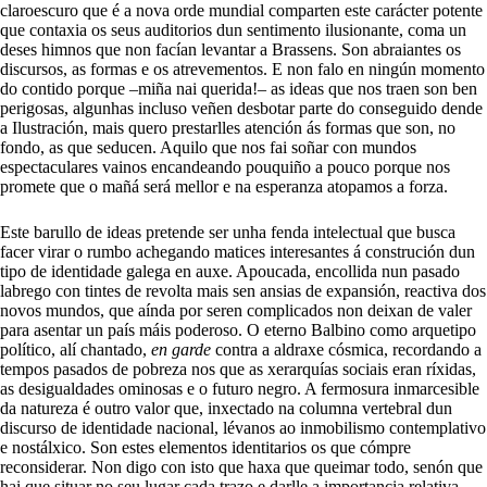
claroescuro que é a nova orde mundial comparten este carácter potente
que contaxia os seus auditorios dun sentimento ilusionante, coma un
deses himnos que non facían levantar a Brassens. Son abraiantes os
discursos, as formas e os atrevementos. E non falo en ningún momento
do contido porque –miña nai querida!– as ideas que nos traen son ben
perigosas, algunhas incluso veñen desbotar parte do conseguido dende
a Ilustración, mais quero prestarlles atención ás formas que son, no
fondo, as que seducen. Aquilo que nos fai soñar con mundos
espectaculares vainos encandeando pouquiño a pouco porque nos
promete que o mañá será mellor e na esperanza atopamos a forza.
Este barullo de ideas pretende ser unha fenda intelectual que busca
facer virar o rumbo achegando matices interesantes á construción dun
tipo de identidade galega en auxe. Apoucada, encollida nun pasado
labrego con tintes de revolta mais sen ansias de expansión, reactiva dos
novos mundos, que aínda por seren complicados non deixan de valer
para asentar un país máis poderoso. O eterno Balbino como arquetipo
político, alí chantado,
en garde
contra a aldraxe cósmica, recordando a
tempos pasados de pobreza nos que as xerarquías sociais eran ríxidas,
as desigualdades ominosas e o futuro negro. A fermosura inmarcesible
da natureza é outro valor que, inxectado na columna vertebral dun
discurso de identidade nacional, lévanos ao inmobilismo contemplativo
e nostálxico. Son estes elementos identitarios os que cómpre
reconsiderar. Non digo con isto que haxa que queimar todo, senón que
hai que situar no seu lugar cada trazo e darlle a importancia relativa