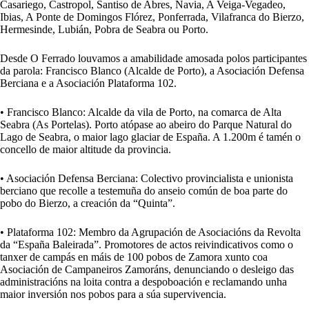
Casariego, Castropol, Santiso de Abres, Navia, A Veiga-Vegadeo,
Ibias, A Ponte de Domingos Flórez, Ponferrada, Vilafranca do Bierzo,
Hermesinde, Lubián, Pobra de Seabra ou Porto.
Desde O Ferrado louvamos a amabilidade amosada polos participantes
da parola: Francisco Blanco (Alcalde de Porto), a Asociación Defensa
Berciana e a Asociación Plataforma 102.
• Francisco Blanco: Alcalde da vila de Porto, na comarca de Alta
Seabra (As Portelas). Porto atópase ao abeiro do Parque Natural do
Lago de Seabra, o maior lago glaciar de España. A 1.200m é tamén o
concello de maior altitude da provincia.
• Asociación Defensa Berciana: Colectivo provincialista e unionista
berciano que recolle a testemuña do anseio común de boa parte do
pobo do Bierzo, a creación da “Quinta”.
• Plataforma 102: Membro da Agrupación de Asociacións da Revolta
da “España Baleirada”. Promotores de actos reivindicativos como o
tanxer de campás en máis de 100 pobos de Zamora xunto coa
Asociación de Campaneiros Zamoráns, denunciando o desleigo das
administracións na loita contra a despoboación e reclamando unha
maior inversión nos pobos para a súa supervivencia.