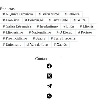
Etiquetas
#
A Quinta Provincia
#
Bercianismo
#
Cabreira
#
Eo-Navia
#
Eonaviego
#
Faixa Leste
#
Galiza
#
Galiza Estremeira
#
Irredentismo
#
Llión
#
Llionés
#
Llionesismo
#
Nacionalismo
#
O Bierzo
#
Portexo
#
Provincialismo
#
Seabra
#
Terra Irredenta
#
Unionismo
#
Vale do Ibias
#
Xabrés
Cóntao ao mundo