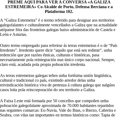
PREME AQUÍ PARA VER A CONVERSA «A GALIZA
ESTREMEIRA» Co Alcalde de Porto, Defensa Berciana e a
Plataforma 102.
A “Galiza Estremeira” é o termo referido para designar aos territorios
galegofalantes e culturalmente vencellados a Galiza que na actualidade
atópanse fóra das fronteiras galegas baixo administración de Castela e
León e Asturias.
Outro termo empregado para referirse ás terras estremeiras é o de “País
Irredento”. Irredento quere dicir “aquilo que está sen redimir”, unha
redención que por razóns étnicas, culturais e históricas, pasa
necesariamente pola reintegración nun único corpo nacional. Sempre,
claro está, acadada pola propia poboación irredenta.
As terras estremeiras galegas teñen unha fortísima unión lingüística,
cultural e tradicional co país, existindo arredor delas unha
reivindicación histórica viva de pertenza á cultura galega que nalgúns
casos loita pola reincorporación do seu territorio a Galiza.
A Faixa Leste está formada por 50 concellos que compoñen unha
poboación galegofalante aproximada de 70.000 habitantes repartidos
nas seguintes comarcas: Eo-Navia, Vale do Ibias, o Bierzo, Cabreira e
Seabra, con vilas tan importantes en termos históricos como: Tapia de