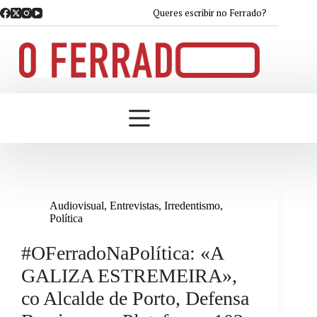
Saltar
Queres escribir no Ferrado?
ao
contido
Audiovisual
,
Entrevistas
,
Irredentismo
,
Política
#OFerradoNaPolítica: «A
GALIZA ESTREMEIRA»,
co Alcalde de Porto, Defensa