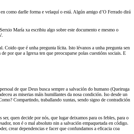
sei en como darlle forma e velaquí o está. Algún amigo d’O Ferrado dirá
 Serxio María xa escribiu algo sobre este documento e mesmo o
V.
al. Coido que é unha pregunta lícita. Isto lévanos a unha pregunta sen
 de por que a Igrexa ten que preocuparse polas cuestións sociais. E
ia persoal de que Deus busca sempre a salvación do humano (Queiruga
adeceu as miserias máis humillantes da nosa condición. Iso desde un
. Como? Compartindo, traballando xuntas, sendo signo de contradición
ser, quen decide por nós, que lugar deixamos para os febles, para o
esador, non é o mal absoluto nin a salvación empaquetada en código.
poder, crear dependencias e facer que confundamos a eficacia coa