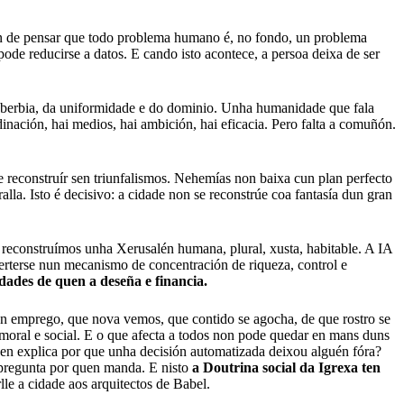
ón de pensar que todo problema humano é, no fondo, un problema
ode reducirse a datos. E cando isto acontece, a persoa deixa de ser
 soberbia, da uniformidade e do dominio. Unha humanidade que fala
nación, hai medios, hai ambición, hai eficacia. Pero falta a comuñón.
 reconstruír sen triunfalismos. Nehemías non baixa cun plan perfecto
lla. Isto é decisivo: a cidade non se reconstrúe coa fantasía dun gran
reconstruímos unha Xerusalén humana, plural, xusta, habitable. A IA
rterse nun mecanismo de concentración de riqueza, control e
idades de quen a deseña e financia.
 un emprego, que nova vemos, que contido se agocha, de que rostro se
 moral e social. E o que afecta a todos non pode quedar en mans duns
uen explica por que unha decisión automatizada deixou alguén fóra?
 pregunta por quen manda. E nisto
a Doutrina social da Igrexa ten
lle a cidade aos arquitectos de Babel.