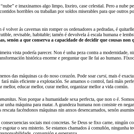
be” e imaxinamos algo limpo, lixeiro, case celestial. Pero a nube pesa
n contidos horribles ou traballan por soldos miserables para que outros
on é volver ás cavernas nin romper os ordenadores a pedradas, é quitarll
cutible, revisable, habitable; tamén é devolvela á escala humana e lemb
as, senón a que conserva a capacidade de decidir que cousas non 
imeira vista podería parecer. Non é unha peza contra a modernidade, ni
ransformación histórica enorme e preguntar que lle fai ao humano. Fíxo
 menos das máquinas ca do noso corazón. Pode soar
cursi
, mais é exact
ará máis eficiente a explotación. Se amamos o control, fará máis perfec
r mellor, educar mellor, curar mellor, organizar mellor a vida común.
umanitas
. Non porque a humanidade sexa perfecta, que non o é. Somos 
icar unha máquina para matar. A grandeza humana non consiste en negar es
os rescata facéndonos máquinas nin anxos desencarnados, senón asumin
 consecuencias sociais moi concretas. Se Deus se fixo carne, ningún cor
 esgotar o seu misterio. Se estamos chamados á comuñón, ningunha tecno
responsabilidade, conversión e esperanza.