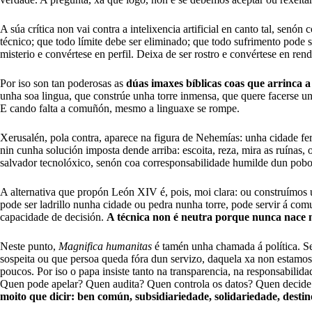
A súa crítica non vai contra a intelixencia artificial en canto tal, sen
técnico; que todo límite debe ser eliminado; que todo sufrimento pode s
misterio e convértese en perfil. Deixa de ser rostro e convértese en re
Por iso son tan poderosas as
dúas imaxes bíblicas coas que arrinca a
unha soa lingua, que constrúe unha torre inmensa, que quere facerse un
E cando falta a comuñón, mesmo a linguaxe se rompe.
Xerusalén, pola contra, aparece na figura de Nehemías: unha cidade fer
nin cunha solución imposta dende arriba: escoita, reza, mira as ruínas,
salvador tecnolóxico, senón coa corresponsabilidade humilde dun pobo
A alternativa que propón León XIV é, pois, moi clara: ou construímos 
pode ser ladrillo nunha cidade ou pedra nunha torre, pode servir á c
capacidade de decisión.
A técnica non é neutra porque nunca nace no
Neste punto,
Magnifica humanitas
é tamén unha chamada á política. Se 
sospeita ou que persoa queda fóra dun servizo, daquela xa non estamos
poucos. Por iso o papa insiste tanto na transparencia, na responsabil
Quen pode apelar? Quen audita? Quen controla os datos? Quen decide 
moito que dicir: ben común, subsidiariedade, solidariedade, destino