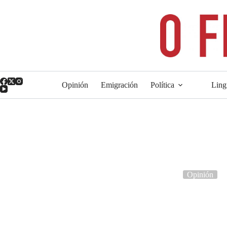
Saltar
ao
contido
Opinión
Emigración
Política
Ling
Opinión
Magnifica humanitas