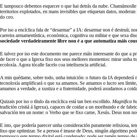
E tampouco debemos esquecer o que hai detrás da nube. Chamámoslle “nu
territorios explotados, en mans invisibles que etiquetan datos, modera
do ceo.
Por iso a encíclica fala de “desarmar” a IA: desarmar non é destruír, n
carreira armamentística, económica, cognitiva ou militar e que sexa dis
sociedade verdadeiramente libre non é a que automatiza máis cous
E talvez por iso este documento me parece máis interesante do que a pr
de facer o que a Igrexa fixo nos seus mellores momentos: mirar unha t
ecoloxía. Agora tócalle facelo coa intelixencia artificial.
A min quédame, sobre todo, unha intuición: o futuro da IA dependerá
tecnoloxía amplificará o que xa amamos. Se amamos o lucro sen límite, f
amamos a verdade, a xustiza e a fraternidade, poderá axudarnos a coida
Quizais por iso o título da encíclica está tan ben escollido.
Magnifica h
tradición cristiá á Igrexa), capaces de coidar a un moribundo e de fabr
salvación ten un nome: o Verbo que se fixo carne, Xesús. Deus non n
E isto, que podería parecer unha consideración puramente relixiosa, ten
lixo que optimizar. Se a persoa é imaxe de Deus, ningún algoritmo pode
tampouco este tempo dixital está condenado: pode ser tamén tempo de 