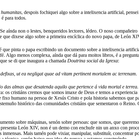
 humanitas
, despois fochiquei algo sobre a intelixencia artificial, pen
 é para todos.
Se aínda non o lestes, benqueridos lectores, lédeo. O noso compañeiro
me que dixese algo sobre a primeira encíclica do novo papa, de León XI
é que pinta o papa escribindo un documento sobre a intelixencia artifici
fé. Algo menos complexa, aínda que dá para moitos libros, é a pregunta
 que se di que inaugura a chamada
Doutrina social da Igrexa
:
 defixas, ut ea negligat quae ad vitam pertinent mortalem ac terrenam.
o das almas que desatenda aquilo que pertence á vida mortal e terrea.
sica: os cristiáns cremos que somos imaxe de Deus e temos a experienc
e fixo humano na persoa de Xesús Cristo e pola historia sabemos que p
 testemuño histórico das comunidades cristiáns que sementaron o Reino
cumento sobre máquinas, senón sobre persoas: que somos, que queremos 
o a presenta León XIV, non é un demo con enchufe nin un anxo con proc
des inmensas. Mais tamén pode vixiar, manipular, substituír, concentrar 
 a técnica, senón baixo que idea de persoa a estamos construíndo.