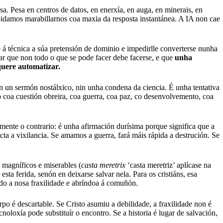
. Pesa en centros de datos, en enerxía, en auga, en minerais, en
 poidamos marabillarnos coa maxia da resposta instantánea. A IA non cae
e á técnica a súa pretensión de dominio e impedirlle converterse nunha
rar que non todo o que se pode facer debe facerse, e que
unha
quere automatizar.
n un sermón nostálxico, nin unha condena da ciencia. É unha tentativa
o coa cuestión obreira, coa guerra, coa paz, co desenvolvemento, coa
amente o contrario: é unha afirmación durísima porque significa que a
ta a vixilancia. Se amamos a guerra, fará máis rápida a destrución. Se
magníficos e miserables (
casta meretrix
‘casta meretriz’ aplícase na
ta ferida, senón en deixarse salvar nela. Para os cristiáns, esa
do a nosa fraxilidade e abríndoa á comuñón.
po é descartable. Se Cristo asumiu a debilidade, a fraxilidade non é
loxía pode substituír o encontro. Se a historia é lugar de salvación,