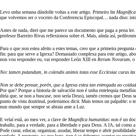
Levo unha semana dándolle voltas a este artigo. Primeiro lin
Magnifica
que volvemos ser o voceiro da Conferencia Episcopal… nada diso: isto
Antes de nada, direi que me parece un documento que paga a pena ler. 
profesor Barreiro Rivas reflexionou sobre el. Mais, aínda así, pedíron
Para o que non estea afeito a estes temas, creo que a primeira pregunta 
fin: para que serve a Igrexa? Demasiado complexa para este artigo, abo
non vou responder eu, vai responder León XIII en
Rerum Novarum
, o
Nec tamen putandum, in colendis animis totas esse Ecclesiae curas ita
Non se debe pensar, porén, que a Igrexa estea tan entregada ao coidad
Por que? Porque a historia de salvación non é unha entelequia metafí
diría que, se non a buscase, non sería Deus), tamén cremos que Deus s
punto de vista doutrinal, poderiamos dicir. Mais temos un palpable: o
nun mundo que sempre se abraia ante a Luz.
E velaí está, ao meu ver, a clave de
Magnifica humanitas
: non é un do
traballo, para a verdade, para a liberdade e para Deus. A IA, tal com
Pode curar, educar, organizar, axudar, liberar tempo e abrir posibilida
verdade. A pregunta, xa que logo, non é se debemos aceptar ou rexeitar