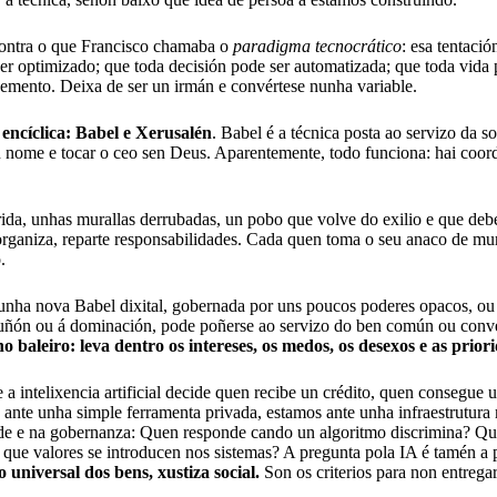
ón contra o que Francisco chamaba o
paradigma tecnocrático
: esa tentaci
er optimizado; que toda decisión pode ser automatizada; que toda vida p
ndemento. Deixa de ser un irmán e convértese nunha variable.
 encíclica: Babel e Xerusalén
. Babel é a técnica posta ao servizo da
 nome e tocar o ceo sen Deus. Aparentemente, todo funciona: hai coordi
ida, unhas murallas derrubadas, un pobo que volve do exilio e que debe
 organiza, reparte responsabilidades. Cada quen toma o seu anaco de mura
.
unha nova Babel dixital, gobernada por uns poucos poderes opacos, ou 
omuñón ou á dominación, pode poñerse ao servizo do ben común ou conve
 baleiro: leva dentro os intereses, os medos, os desexos e as prior
a intelixencia artificial decide quen recibe un crédito, quen consegue
 ante unha simple ferramenta privada, estamos ante unha infraestrutura
idade e na gobernanza: Quen responde cando un algoritmo discrimina? Q
que valores se introducen nos sistemas? A pregunta pola IA é tamén a
 universal dos bens, xustiza social.
Son os criterios para non entregar