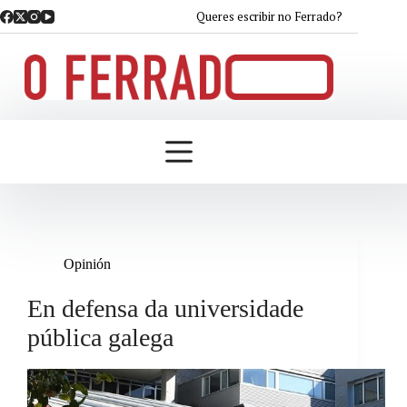
Saltar
Queres escribir no Ferrado?
ao
contido
Opinión
En defensa da universidade
pública galega