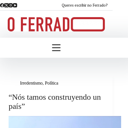
Saltar
Queres escribir no Ferrado?
ao
contido
Irredentismo
,
Política
“Nós tamos construyendo un
país”