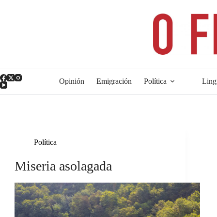
Saltar
ao
contido
Opinión
Emigración
Política
Ling
Política
Miseria asolagada