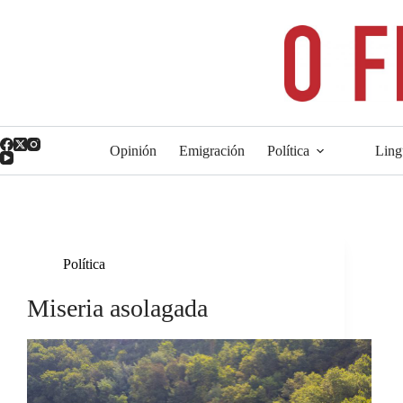
Saltar
ao
contido
Opinión
Emigración
Política
Ling
Política
Miseria asolagada