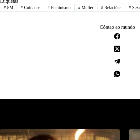
Etiquetas
#
8M
#
Coidados
#
Feminismo
#
Muller
#
Relacións
#
Sexu
Cóntao ao mundo