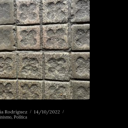
poca este paseo era un privilexio
ía Rodríguez
14/10/2022
inismo
,
Política