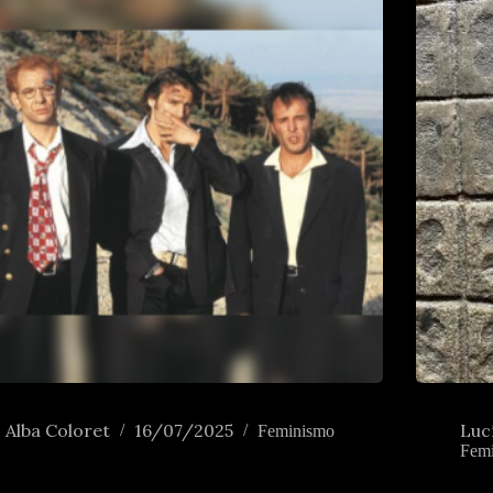
os no goberno: teoloxía e feminismo
Nalgunha é
Alba Coloret
16/07/2025
Luc
Feminismo
Fem