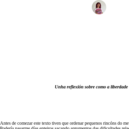
Alba Colo
Unha reflexión sobre como a liberdade 
Antes de comezar este texto tiven que ordenar pequenos rincóns do meu
Podería pasarme días enteiros sacando argumentos das dificultades rela