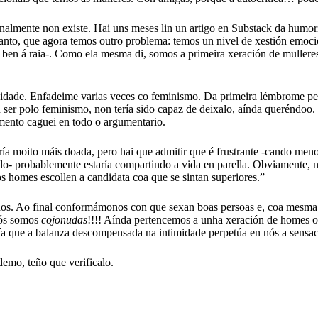
nalmente non existe. Hai uns meses lin un artigo en Substack da humori
nto, que agora temos outro problema: temos un nivel de xestión emocio
n ben á raia-. Como ela mesma di, somos a primeira xeración de muller
soidade. Enfadeime varias veces co feminismo. Da primeira lémbrome pe
n ser polo feminismo, non tería sido capaz de deixalo, aínda queréndoo
mento caguei en todo o argumentario.
 moito máis doada, pero hai que admitir que é frustrante -cando menos-
 probablemente estaría compartindo a vida en parella. Obviamente, non
s homes escollen a candidata coa que se sintan superiores.”
ridos. Ao final conformámonos con que sexan boas persoas e, coa mesma
nós somos
cojonudas
!!!! Aínda pertencemos a unha xeración de homes o
a que a balanza descompensada na intimidade perpetúa en nós a sensac
demo, teño que verificalo.