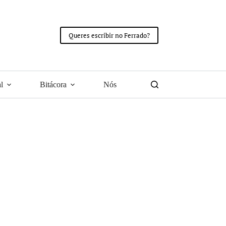
Queres escribir no Ferrado?
l
Bitácora
Nós