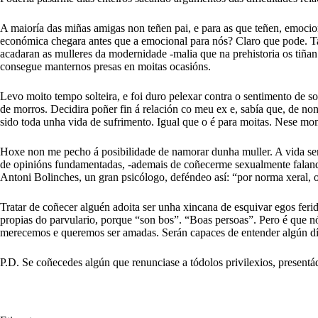
A maioría das miñas amigas non teñen pai, e para as que teñen, emocio
económica chegara antes que a emocional para nós? Claro que pode. Ta
acadaran as mulleres da modernidade -malia que na prehistoria os tiña
consegue manternos presas en moitas ocasións.
Levo moito tempo solteira, e foi duro pelexar contra o sentimento de 
de morros. Decidira poñer fin á relación co meu ex e, sabía que, de no
sido toda unha vida de sufrimento. Igual que o é para moitas. Nese mo
Hoxe non me pecho á posibilidade de namorar dunha muller. A vida sería
de opinións fundamentadas, -ademais de coñecerme sexualmente falando-
Antoni Bolinches, un gran psicólogo, deféndeo así: “por norma xeral, o
Tratar de coñecer alguén adoita ser unha xincana de esquivar egos fe
propias do parvulario, porque “son bos”. “Boas persoas”. Pero é que 
merecemos e queremos ser amadas. Serán capaces de entender algún dí
P.D. Se coñecedes algún que renunciase a tódolos privilexios, presentá