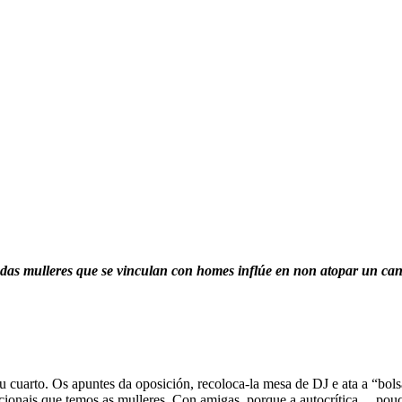
ret
das mulleres que se vinculan con homes inflúe en non atopar un cand
 cuarto. Os apuntes da oposición, recoloca-la mesa de DJ e ata a “bols
cionais que temos as mulleres. Con amigas, porque a autocrítica… pouco