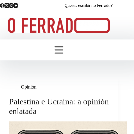
Saltar
Queres escribir no Ferrado?
ao
contido
Opinión
Palestina e Ucraína: a opinión
enlatada