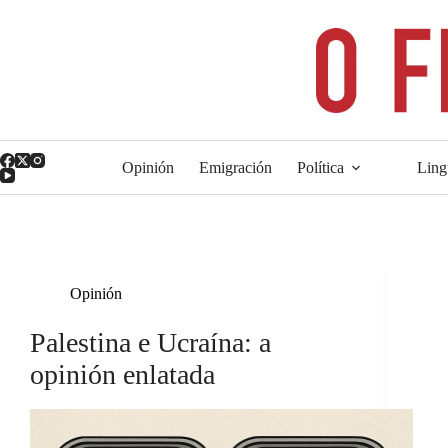
Saltar
ao
contido
Opinión
Emigración
Política
Ling
Opinión
Palestina e Ucraína: a
opinión enlatada