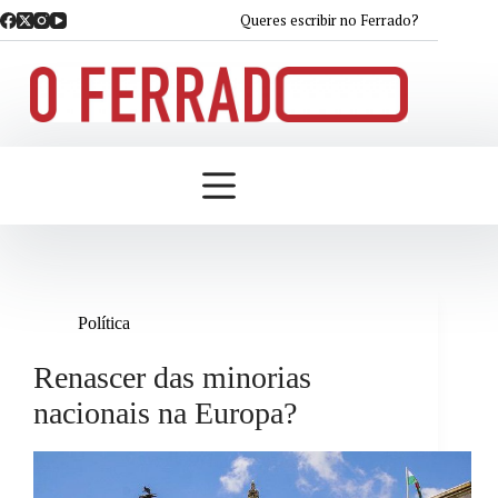
Saltar
Queres escribir no Ferrado?
ao
contido
Política
Renascer das minorias
nacionais na Europa?